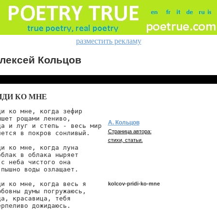
разместить рекламу
лексей Кольцов
ИДИ КО МНЕ
ди ко мне, когда зефир

ышет рощами лениво,

А. Кольцов
да и луг и степь - весь мир

Страница автора:
нется в покров сонливый.

стихи, статьи.
ди ко мне, когда луна

облак в облака ныряет

 с неба чистого она

 пышно воды озлащает.

ди ко мне, когда весь я

kolcov-pridi-ko-mne
юбовны думы погружаюсь,

да, красавица, тебя

ерпеливо дожидаюсь.

kolcov/pridi-ko-mne