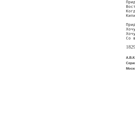
При
Вос
Ког
Кип
При
Хоч
Хоч
Со 
182
А.В.
Серия
Москв