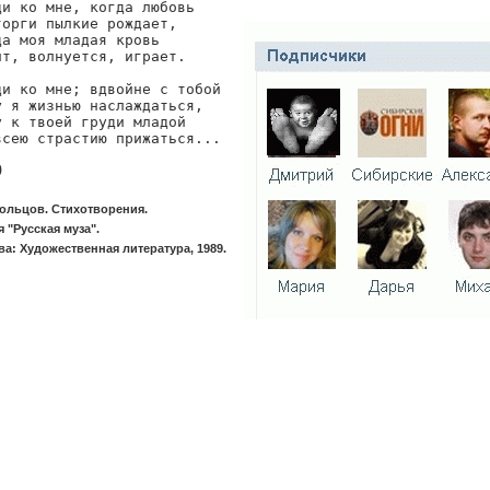
ди ко мне, когда любовь

торги пылкие рождает,

да моя младая кровь

ит, волнуется, играет.

ди ко мне; вдвойне с тобой

у я жизнью наслаждаться,

у к твоей груди младой

всею страстию прижаться...
9
Кольцов. Стихотворения.
 "Русская муза".
а: Художественная литература, 1989.