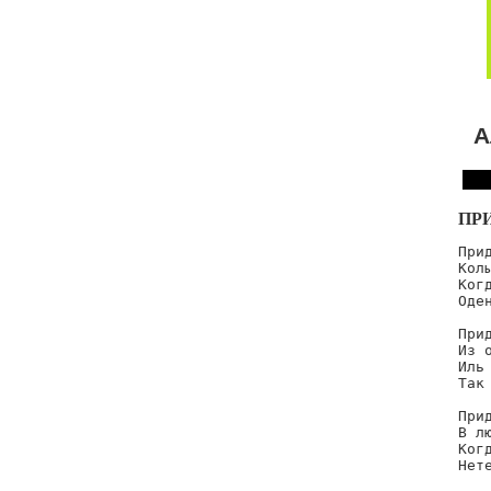
А
ПР
При
Кол
Ког
Оде
При
Из 
Иль
Так
При
В л
Ког
Нет