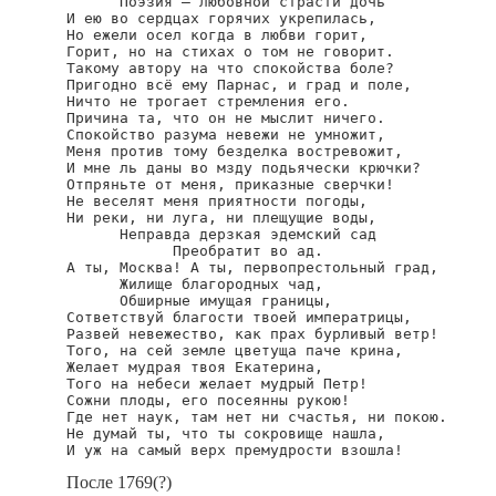
      Поэзия — любовной страсти дочь

И ею во сердцах горячих укрепилась,

Но ежели осел когда в любви горит,

Горит, но на стихах о том не говорит.

Такому автору на что спокойства боле?

Пригодно всё ему Парнас, и град и поле,

Ничто не трогает стремления его.

Причина та, что он не мыслит ничего.

Спокойство разума невежи не умножит,

Меня против тому безделка востревожит,

И мне ль даны во мзду подьячески крючки?

Отпряньте от меня, приказные сверчки!

Не веселят меня приятности погоды,

Ни реки, ни луга, ни плещущие воды,

      Неправда дерзкая эдемский сад

            Преобратит во ад.

А ты, Москва! А ты, первопрестольный град,

      Жилище благородных чад,

      Обширные имущая границы,

Сответствуй благости твоей императрицы,

Развей невежество, как прах бурливый ветр!

Того, на сей земле цветуща паче крина,

Желает мудрая твоя Екатерина,

Того на небеси желает мудрый Петр!

Сожни плоды, его посеянны рукою!

Где нет наук, там нет ни счастья, ни покою.

Не думай ты, что ты сокровище нашла,

И уж на самый верх премудрости взошла!
После 1769(?)