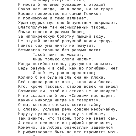
И места б не имел убежищем к отраде?

Покоя нет нигде, ни в поле, ни во граде.

Взошло невежество на самый Геликон

И полномочие и тамо изливает.

Храм мудрых муз оно безумством покрывает.

Благополучен там несмысленный творец,

Языка своего и разума борец,

За иппокренскую болотну пьющий воду,

Не чтущий никакой разумной книги сроду.

Пиитов сих ума ничто не помутит,

Безмозгла саранча без разума летит.

      Такой пиит не мыслит,

      Лишь только слоги числит.

Когда погибла мысль, другую он возьмет.

Ведь разума и в сей, как во погибшей, нет,

      И всё ему равно прелестно;

Колико б ни была мысль 
о
на ни плоха,

Всё гадина равна: вошь, клоп или блоха.

Кто, кроме таковых, стихов вовек не видел,

Возможно ли, чтоб он стихов не ненавидел?

И не сказал ли б он: «Словами нас дарят,

Какими никогда нигде не говорят!».

О вы, которые сыскать хотите тайну

В словах, услышав речь совсем необычайну,

Надуту пухлостью, пущенну к небесам,

Так знайте, что творец того не знает сам,

А если к нежности он рифмой прилепился,

Конечно, за любовь безмозглый зацепился

И рифмотворцем быть во всю стремится мочь.
