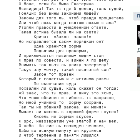
О боже, если бы была Екатерина

Всевидица! Так ты где б делся, толк судей,

Гонящих без вины законами людей?

Законы для того ль, чтоб правда процветала

Или чтоб ложь когда святою ложью стала?

Утопли правости в умедленном ответе.

Такая истина бывала ли на свете?

      Кричат: «Закон! закон!»

Но исправляется каким порядком он?

      Одна хранится форма

      Подьячим для прокорма,

И приключается невинным людям стон.

Я прав по совести, и винен я по делу,

Внимать так льзя ль улику замерзелу?

Такую злу мечту, такой несвязный сон?

      Закон тот празен,

Который с совестью и с истиною равен.

      По окончании суда

Похвален ли судья, коль скажет он тогда:

«Я знаю, что ты прав, и вижу это ясно,

Что мною обвинен и гибнешь ты напрасно,

Но мной учинено то, форму сохраня,

Так ты не обвиняй закона, ни меня!»

Бывает ли кисель в хорошей форме гнусен?

      Кисель не формой вкусен.

Я зрю, невозвратим уже златой к нам век.

О небо! На сие ль созижден человек,

Дабы во всякую минуту он крушился

И чтоб терпения и памяти лишился,

      Повсюду испуская стон,
