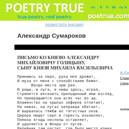
разместить рекламу
Александр Сумароков
ПИСЬМО КО КНЯЗЮ АЛЕКСАНДРУ
МИХАЙЛОВИЧУ ГОЛИЦЫНУ,
СЫНУ КНЯЗЯ МИХАИЛА ВАСИЛЬЕВИЧА
А. С
Примаюсь за перо, рука моя дрожит,

Стран
И муза от меня с спокойствием бежит.

стихи,
      Везде места зрю рая.

И рощи, и луга, и нивы здесь, играя,

Стремятся веселить прельщенный ими взгляд,

Но превращаются они всяк час во ад.

Блаженство на крылах зефиров отлетает,

На нивах, на лугах неправда обитает,

sumar
И вырвалась тяжб
а
 их тягостных оков.

Церера мещет серп и горесть изъявляет,

Помона ягоды неспелы оставляет,

И удаляется и Флора от лугов.

sumar
Репейник там растет, где было место крина.
