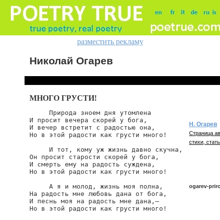
разместить рекламу
Николай Огарев
МНОГО ГРУСТИ!
     Природа зноем дня утомлена

И просит вечера скорей у бога,

Н. Огарев
И вечер встретит с радостью она,

Страница ав
Но в этой радости как грусти много!

стихи, стать
     И тот, кому уж жизнь давно скучна,

Он просит старости скорей у бога,

И смерть ему на радость суждена,

Но в этой радости как грусти много!

     А я и молод, жизнь моя полна,

ogarev-pri
На радость мне любовь дана от бога,

И песнь моя на радость мне дана,—

Но в этой радости как грусти много!
ogarev/prir