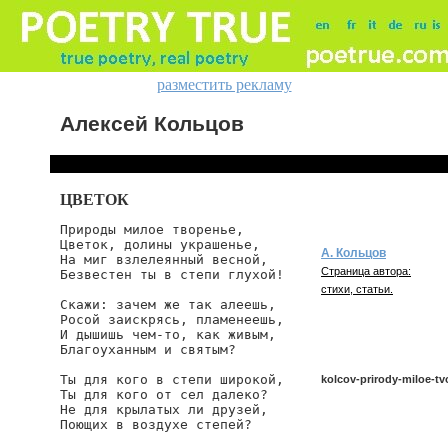
разместить рекламу
Алексей Кольцов
ЦВЕТОК
Природы милое творенье,

Цветок, долины украшенье,

А. Кольцов
На миг взлелеянный весной,

Страница автора:
Безвестен ты в степи глухой!

стихи, статьи.
Скажи: зачем же так алеешь,

Росой заискрясь, пламенеешь,

И дышишь чем-то, как живым,

Благоуханным и святым?

Ты для кого в степи широкой,

kolcov-prirody-miloe-tv
Ты для кого от сел далеко?

Не для крылатых ли друзей,

Поющих в воздухе степей?

kolcov/prirody-miloe-tvor