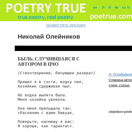
разместить рекламу
Николай Олейников
БЫЛЬ, СЛУЧИВШАЯСЯ С
АВТОРОМ В ЦЧО
(Стихотворение, бичующее разврат)
Н. Олейнико
Страница автор
Пришел я в гости, водку пил,

стихи, статьи.
Хозяйкин сдерживая пыл.

Но водка выпита была.

Меня хозяйка увлекла.

Она меня прельщала так:

olejnikov-prish
«Раскинем с вами бивуак,

Поверьте, насмешу я вас:

Я хороша, как тарантас».

olejnikov/prishe