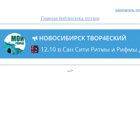
напечатать эт
Главная библиотека поэзии
-->