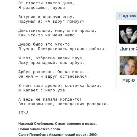
От страсти тяжело дыша,

Я раздеваюся, шурша.

Вступив в опасную игру,

Подумал я: «А вдруг помру?»

Действительно, минуты не прошло,

Как что-то из меня ушло.

Душою было это что-то.

Я умер. Прекратилась органов работа.

И вот, отбросив жизни груз,

Лежу прохладный, как арбуз.

Арбуз разрезан. Он катился,

Он жил — и вдруг остановился.

В нем тихо дремлет косточка-блоха,

И капает с него уха.

А ведь не капала когда-то!

Вот каковы они, последствия разврата.
1932
Николай Олейников. Стихотворения и поэмы.
Новая библиотека поэта.
Санкт-Петербург: Академический проект, 2000.