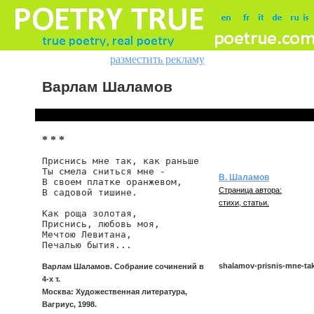
разместить рекламу
Варлам Шаламов
* * *
Приснись мне так, как раньше

Ты смела сниться мне -

В. Шаламов
В своем платке оранжевом,

Страница автора:
В садовой тишине.

стихи, статьи.
Как роща золотая,

Приснись, любовь моя,

Мечтою Левитана,

Печалью бытия...
shalamov-prisnis-mne-ta
Варлам Шаламов. Собрание сочинений в
4-х т.
Москва: Художественная литература,
Вагриус, 1998.
shalamov/prisnis-mne-tak