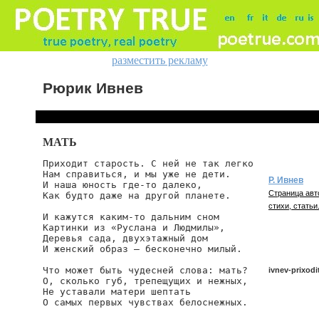
разместить рекламу
Рюрик Ивнев
МАТЬ
Приходит старость. С ней не так легко

Нам справиться, и мы уже не дети.

Р. Ивнев
И наша юность где-то далеко,

Страница авт
Как будто даже на другой планете.

стихи, статьи
И кажутся каким-то дальним сном

Картинки из «Руслана и Людмилы»,

Деревья сада, двухэтажный дом

И женский образ — бесконечно милый.

Что может быть чудесней слова: мать?

ivnev-prixodi
О, сколько губ, трепещущих и нежных,

Не уставали матери шептать

О самых первых чувствах белоснежных.

ivnev/prixodit-