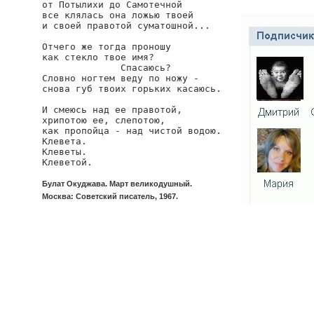
от Потылихи до Самотечной

все клялась она ложью твоей

и своей правотой суматошной...

Отчего же тогда проношу

как стекло твое имя?

              Спасаюсь?

Словно ногтем веду по ножу -

снова губ твоих горьких касаюсь.

И смеюсь над ее правотой,

хрипотою ее, слепотою, 

как пропойца - над чистой водою.

Клевета.

Клеветы.

Клеветой.
Булат Окуджава. Март великодушный.
Москва: Советский писатель, 1967.