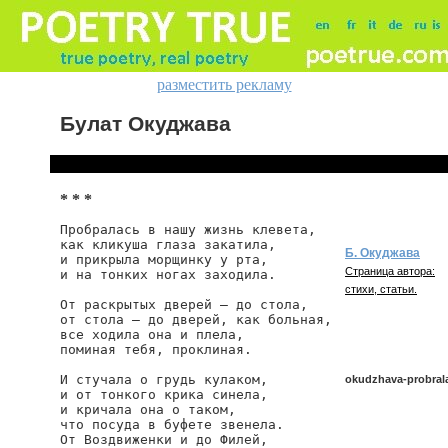
разместить рекламу
Булат Окуджава
* * *
Пробралась в нашу жизнь клевета,

как кликуша глаза закатила,

Б. Окуджава
и прикрыла морщинку у рта,

Страница автора:
и на тонких ногах заходила.

стихи, статьи.
От раскрытых дверей — до стола,

от стола — до дверей, как больная,

все ходила она и плела,

поминая тебя, проклиная.

И стучала о грудь кулаком,

okudzhava-probral
и от тонкого крика синела,

и кричала она о таком,

что посуда в буфете звенела.

От Воздвиженки и до Филей,

okudzhava/probrala