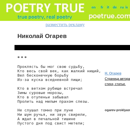
разместить рекламу
Николай Огарев
* * *
Проклясть бы мог свою судьбу,

Кто весь свой век, как жалкий нищий,

Н. Огарев
Вел бесконечную борьбу

Страница автора
Из-за куска вседневной пищи;

стихи, статьи.
Кто в ветхом рубище встречал

Зимы суровые морозы,

Кто в отупеньи забывал

Пролить над милым прахом слезы.

Не слушал томно при луне

ogarev-proklya
Ни шум ручья, ни звук свирели,

А ждал в печальной тишине

Пустого дня под свист метели;

ogarev/proklyast