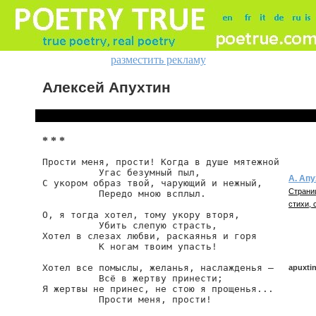
разместить рекламу
Алексей Апухтин
* * *
Прости меня, прости! Когда в душе мятежной

          Угас безумный пыл,

А. Апу
С укором образ твой, чарующий и нежный,

Страни
          Передо мною всплыл.

стихи, 
О, я тогда хотел, тому укору вторя,

          Убить слепую страсть,

Хотел в слезах любви, раскаянья и горя

          К ногам твоим упасть!

Хотел все помыслы, желанья, наслажденья —

apuxtin
          Всё в жертву принести;

Я жертвы не принес, не стою я прощенья...

          Прости меня, прости!
apuxtin