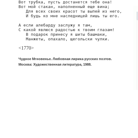
Вот трубка, пусть достанется тебе она!

Вот мой стакан, наполненный еще вина;

   Для всех своих красот ты выпей из него,

   И будь ко мне наследницей лишь ты его.

А если алебарду заслужу я там,

С какой явлюся радостью к твоим глазам!

   В подарок принесу я шиты башмаки,

   Манжеты, опахало, щегольски чулки.
<1770>
Чудное Мгновенье. Любовная лирика русских поэтов.
Москва: Художественная литература, 1988.