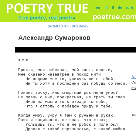
разместить рекламу
Александр Сумароков
* * *
Прости, моя любезная, мой свет, прости,

Мне сказано назавтрее в поход ийти;

А.
   Не ведомо мне то, увижусь ли с тобой,

Ст
   Ин ты хотя в последний раз побудь со мной.

ст
Покинь тоску, иль смертный рок меня унес?

Не плачь о мне, прекрасная, не трать ты слез.

   Имей на мысли то к отраде ты себе,

   Что я оттоль с победою приду к тебе.

Когда умру, умру я там с ружьем в руках,

su
Разя и защищаяся, не знав, что страх;

   Услышишь ты, что я не робок в поле был,

   Дрался с такой горячностью, с какой любил.

su