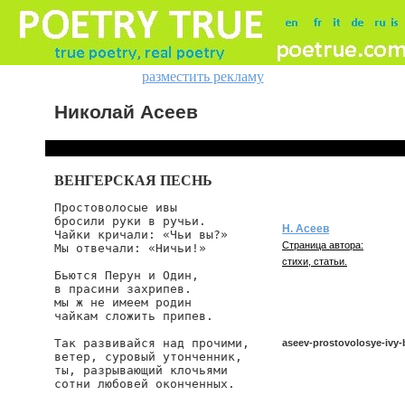
разместить рекламу
Николай Асеев
ВЕНГЕРСКАЯ ПЕСНЬ
Простоволосые ивы

бросили руки в ручьи.

Н. Асеев
Чайки кричали: «Чьи вы?»

Страница автора:
Мы отвечали: «Ничьи!»

стихи, статьи.
Бьются Перун и Один,

в прасини захрипев.

мы ж не имеем родин

чайкам сложить припев.

Так развивайся над прочими,

aseev-prostovolosye-ivy-b
ветер, суровый утонченник,

ты, разрывающий клочьями

сотни любовей оконченных.

aseev/prostovolosye-ivy-bro