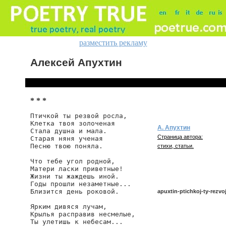
разместить рекламу
Алексей Апухтин
* * *
Птичкой ты резвой росла,

Клетка твоя золоченая

А. Апухтин
Стала душна и мала.

Страница автора:
Старая няня ученая

Песню твою поняла.

стихи, статьи.
Что тебе угол родной,

Матери ласки приветные!

Жизни ты жаждешь иной.

Годы прошли незаметные...

Близится день роковой.

apuxtin-ptichkoj-ty-rezvo
Ярким дивяся лучам,

Крылья расправив несмелые,

Ты улетишь к небесам...

apuxtin/ptichkoj-ty-rezvoj