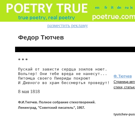
разместить рекламу
Федор Тютчев
* * *
Пускай от зависти сердца зоилов ноют.

Вольтер! Они тебе вреда не нанесут...

Ф. Тютчев
Питомца своего Пиериды покроют

Страница авт
И 
Дивного
 во храм бессмертья проведут!
стихи, статьи
8 мая 1818
Ф.И.Тютчев. Полное собрание стихотворений.
Ленинград, "Советский писатель", 1957.
tyutchev-pusk
tyutchev/puska