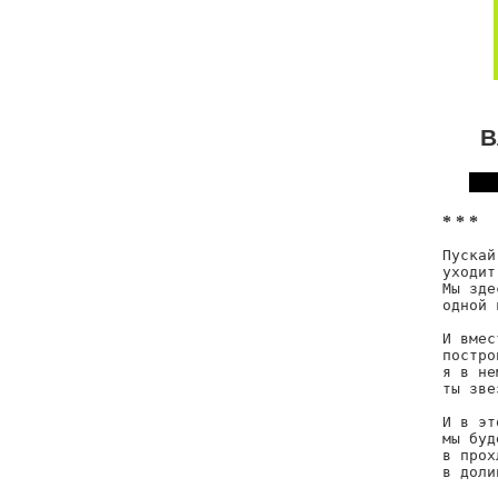
В
* * *
Пускай
уходит
Мы зде
одной 
И вмес
постро
я в не
ты зве
И в эт
мы буд
в прох
в доли