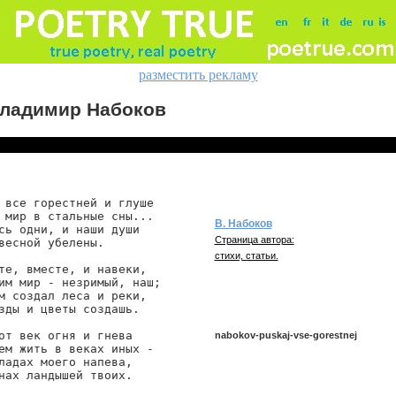
разместить рекламу
ладимир Набоков
 все горестней и глуше

 мир в стальные сны...

В. Набоков
сь одни, и наши души

Страница автора:
весной убелены.

стихи, статьи.
те, вместе, и навеки,

им мир - незримый, наш;

м создал леса и реки,

зды и цветы создашь.

от век огня и гнева

nabokov-puskaj-vse-gorestnej
ем жить в веках иных -

ладах моего напева,

нах ландышей твоих.

nabokov/puskaj-vse-gorestnej