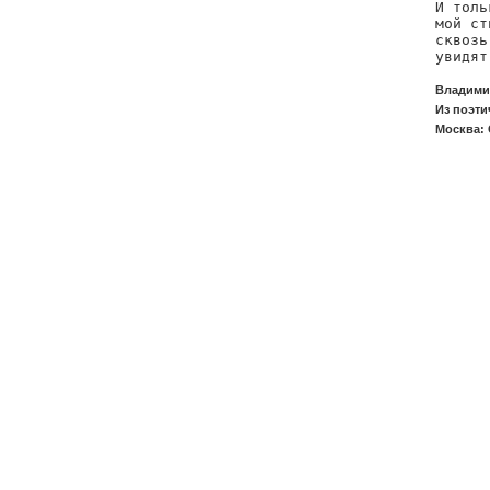
И толь
мой ст
сквозь
увидят
Владимир
Из поэти
Москва: 