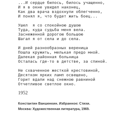
...И сердце билось, билось учащенно,

И я в окне увидел наконец,

Как два врача вздохнули облегченно,

И понял я, что будет жить боец...

Ушел  я со спокойною душою

Туда, куда судьба меня вела.

Заснеженной дорогою большою

Шагал я от села и до села.

И дней разнообразных вереница

Пошла кружить, мелькая предо мной.

Далекая районная больница

Осталась где-то в детстве, за спиной.

Не схваченное жесткой крестовиной,

Десятком ярких ламп освещено,

Горит вдали над снежною равниной

Отчетливое светлое окно.
1952
Константин Ваншенкин. Избранное: Стихи.
Москва: Художественная литература, 1969.