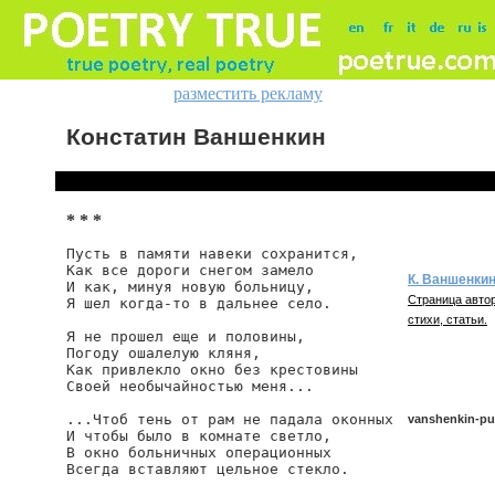
разместить рекламу
Констатин Ваншенкин
* * *
Пусть в памяти навеки сохранится,

Как все дороги снегом замело

К. Ваншенки
И как, минуя новую больницу,

Страница автор
Я шел когда-то в дальнее село.

стихи, статьи.
Я не прошел еще и половины,

Погоду ошалелую кляня,

Как привлекло окно без крестовины

Своей необычайностью меня...

...Чтоб тень от рам не падала оконных

vanshenkin-pu
И чтобы было в комнате светло,

В окно больничных операционных

Всегда вставляют цельное стекло.

vanshenkin/pus