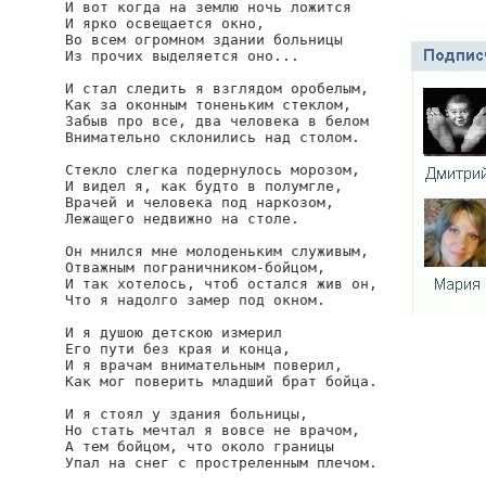
И вот когда на землю ночь ложится

И ярко освещается окно,

Во всем огромном здании больницы

Из прочих выделяется оно...

И стал следить я взглядом оробелым,

Как за оконным тоненьким стеклом,

Забыв про все, два человека в белом

Внимательно склонились над столом.

Стекло слегка подернулось морозом,

И видел я, как будто в полумгле,

Врачей и человека под наркозом,

Лежащего недвижно на столе.

Он мнился мне молоденьким служивым,

Отважным пограничником-бойцом,

И так хотелось, чтоб остался жив он,

Что я надолго замер под окном.

И я душою детскою измерил

Его пути без края и конца,

И я врачам внимательным поверил,

Как мог поверить младший брат бойца.

И я стоял у здания больницы,

Но стать мечтал я вовсе не врачом,

А тем бойцом, что около границы

Упал на снег с простреленным плечом.
