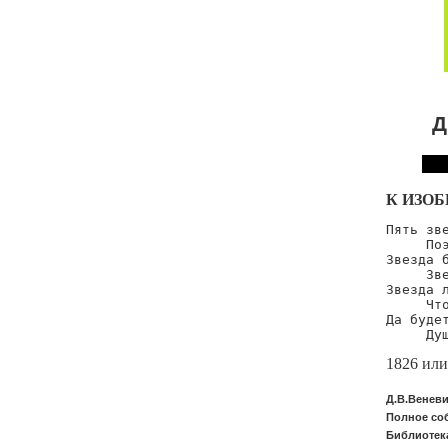
Д
К ИЗО
Пять зве
     Поэ
Звезда б
     Зве
Звезда л
     Что
Да будет
     Ду
1826 или
Д.В.Веневи
Полное со
Библиотека