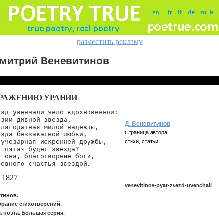
разместить рекламу
митрий Веневитинов
БРАЖЕНИЮ УРАНИИ
зд увенчали чело вдохновенной:

зии дивной звезда,

Д. Веневитинов
лагодатная милой надежды,

Страница автора:
зда беззакатной любви,

учезарная искренней дружбы,

стихи, статьи.
 пятая будет звезда?

 она, благотворные боги,

шевного счастья звездой.
 1827
venevitinov-pyat-zvezd-uvenchali
тинов.
брание стихотворений.
 поэта. Большая серия.
venevitinov/pyat-zvezd-uvenchali