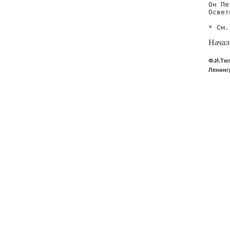
Он Пе
Освет
* См.
Начал
Ф.И.Тю
Ленингр