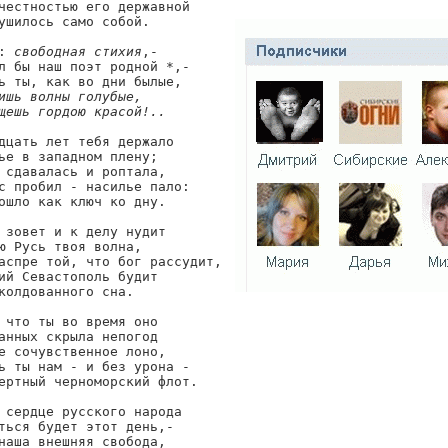
честностью его державной

ушилось само собой.

: 
свободная стихия
,-

л бы наш поэт родной *,-

ишь волны голубые,

щешь гордою красой!..
дцать лет тебя держало

ье в западном плену;

 сдавалась и роптала,

с пробил - насилье пало:

ошло как ключ ко дну.

 зовет и к делу нудит

ю Русь твоя волна,

аспре той, что бог рассудит,

ий Севастополь будит

колдованного сна.

 что ты во время оно

анных скрыла непогод

е сочувственное лоно,

ь ты нам - и без урона -

ертный черноморский флот.

 сердце русского народа

ться будет этот день,-

наша внешняя свобода,
