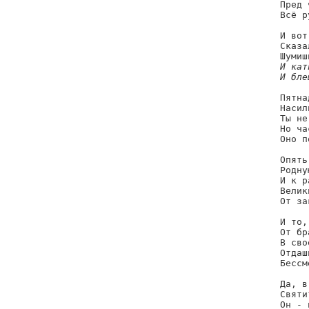
Пред 
Всё р
И вот
Сказа
И кат
И бле
Пятна
Насил
Ты не
Но ча
Оно п
Опять
Родну
И к р
Велик
От за
И то,
От бр
В сво
Отдаш
Бессм
Да, в
Святи
Он - 