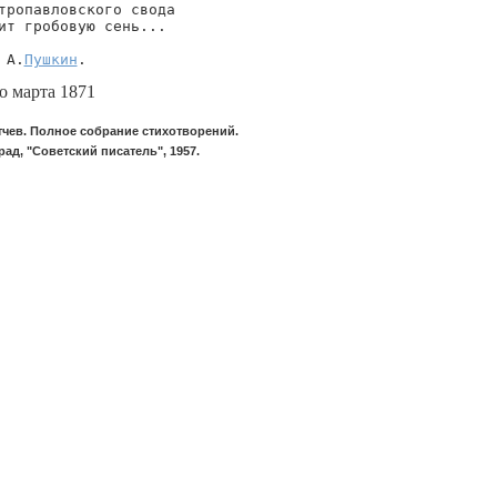
тропавловского свода

ит гробовую сень...

 А.
Пушкин
.
о марта 1871
тчев. Полное собрание стихотворений.
ад, "Советский писатель", 1957.