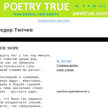
разместить рекламу
едор Тютчев
НОЕ МОРЕ
дцать лет с тех пор минуло,

л событий целый ряд,

Ф. Тютчев
ра нас не обманула -

Страница автора:
астопольского гула

дний слышим мы раскат.

стихи, статьи.
последний и громовый,

янул вдруг, животворя;

днее в борьбе суровой

ь лишь высказано слово;

ово - русского царя.

tyutchev-pyatnadcat-let-s
, что было так недавно

ой воздвигнуто слепой,

агло, так самоуправно,

tyutchev/pyatnadcat-let-s