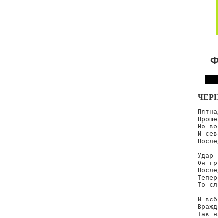
Ф
ЧЕР
Пятна
Проше
Но ве
И сев
После
Удар 
Он гр
После
Тепер
То сл
И всё
Вражд
Так н