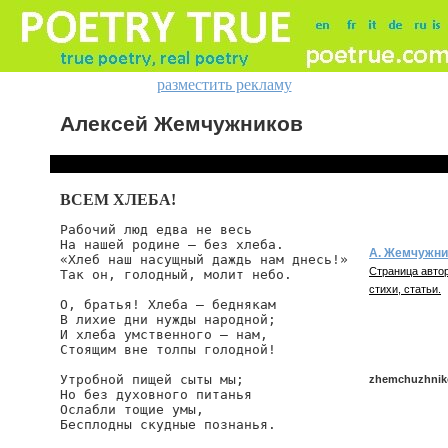
разместить рекламу
Алексей Жемчужников
ВСЕМ ХЛЕБА!
Рабочий люд едва не весь

На нашей родине — без хлеба.

А. Жемчужни
«Хлеб наш насущный даждь нам днесь!»

Страница автор
Так он, голодный, молит небо.

стихи, статьи.
О, братья! Хлеба — беднякам

В лихие дни нужды народной;

И хлеба умственного — нам,

Стоящим вне толпы голодной!

Утробной пищей сыты мы;

zhemchuzhniko
Но без духовного питанья

Ослабли тощие умы,

Бесплодны скудные познанья.

zhemchuzhnikov