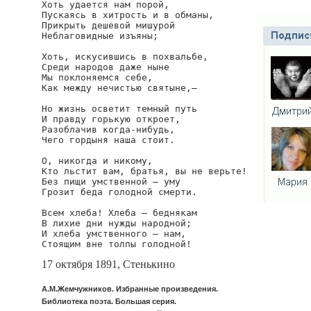
Хоть удается нам порой,

Пускаясь в хитрость и в обманы,

Прикрыть дешевой мишурой

Неблаговидные изъяны;

Хоть, искусившись в похвальбе,

Среди народов даже ныне

Мы поклоняемся себе,

Как между нечистью святыне,—

Но жизнь осветит темный путь

И правду горькую откроет,

Разоблачив когда-нибудь,

Чего гордыня наша стоит.

О, никогда и никому,

Кто льстит вам, братья, вы не верьте!

Без пищи умственной — уму

Грозит беда голодной смерти.

Всем хлеба! Хлеба — беднякам

В лихие дни нужды народной;

И хлеба умственного — нам,

Стоящим вне толпы голодной!
17 октября 1891, Стенькино
А.М.Жемчужников. Избранные произведения.
Библиотека поэта. Большая серия.