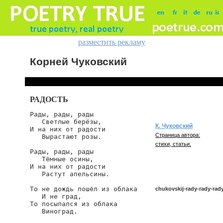
разместить рекламу
Корней Чуковский
РАДОСТЬ
Рады, рады, рады

   Светлые берёзы,

К. Чуковский
И на них от радости

Страница автора:
   Вырастают розы.

стихи, статьи.
Рады, рады, рады

   Тёмные осины,

И на них от радости

   Растут апельсины.

То не дождь пошёл из облака

chukovskij-rady-rady-rad
   И не град,

То посыпался из облака

   Виноград.

chukovskij/rady-rady-rady