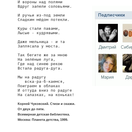
И вороны над полями

Вдруг запели соловьями.

И ручьи из-под земли

Сладким мёдом потекли.

Куры стали павами,

Лысые - кудрявыми.

Даже мельница - и та

Заплясала у моста.

Так бегите же за мною

На зелёные луга,

Где над синею рекою

Встала радуга-дуга.

Мы на радугу

   вска-ра-б-каемся,

Поиграем в облаках

И оттуда вниз по радуге

На салазках, на коньках!
Корней Чуковский. Стихи и сказки.
От двух до пяти.
Всемирная детская библиотека.
Москва: Планета детства, 1999.