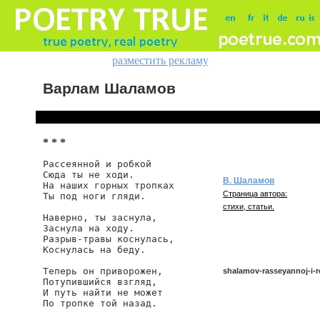
разместить рекламу
Варлам Шаламов
* * *
Рассеянной и робкой

Сюда ты не ходи.

В. Шаламов
На наших горных тропках

Страница автора:
Ты под ноги гляди.

стихи, статьи.
Наверно, ты заснула,

Заснула на ходу.

Разрыв-травы коснулась,

Коснулась на беду.

Теперь он приворожен,

shalamov-rasseyannoj-i-r
Потупившийся взгляд,

И путь найти не может

По тропке той назад.
shalamov/rasseyannoj-i-rob