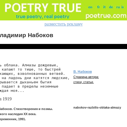
разместить рекламу
ладимир Набоков
ь облака. Алмазы дождевые,

 капают то тише, то быстрей

В. Набоков
хающих, взволнованных ветвей.

Страница автора:
 на ладонь дни катятся людские,

рывается дыханьем бытия

стихи, статьи.
 падает в пределы неземные

ждая моя...
а 1919
nabokov-razbilis-oblaka-almazy
абоков. Стихотворения и поэмы.
кого наследия XX века.
ременник, 1991.
nabokov/razbilis-oblaka-almazy