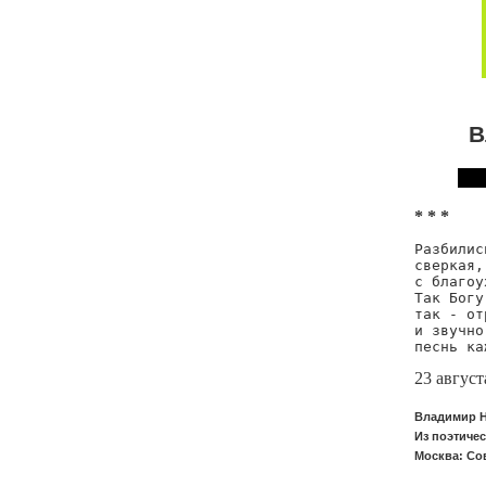
В
* * *
Разбилис
сверкая,
с благоу
Так Богу
так - от
и звучно
песнь ка
23 август
Владимир Н
Из поэтичес
Москва: Сов