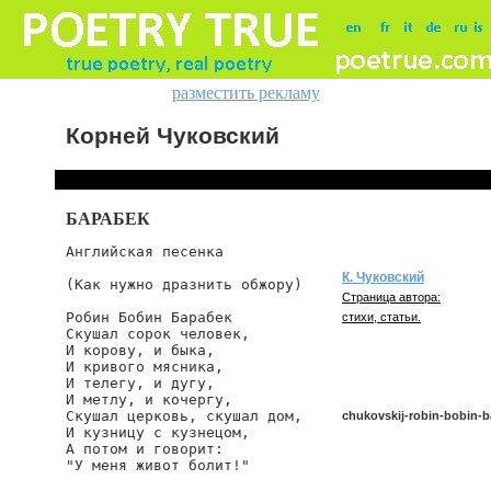
разместить рекламу
Корней Чуковский
БАРАБЕК
Английская песенка

К. Чуковский
(Как нужно дразнить обжору)

Страница автора:
Робин Бобин Барабек

стихи, статьи.
Скушал сорок человек,

И корову, и быка,

И кривого мясника,

И телегу, и дугу,

И метлу, и кочергу,

Скушал церковь, скушал дом,

chukovskij-robin-bobin-b
И кузницу с кузнецом,

А потом и говорит:

"У меня живот болит!"
chukovskij/robin-bobin-bar