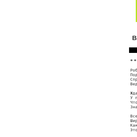
В
* *
Ро
По
Сп
Ве
Жд
У п
Чт
Зн
Вс
Ши
Ка
Эт