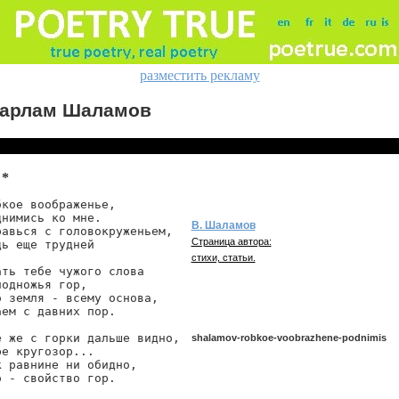
разместить рекламу
арлам Шаламов
 *
бкое воображенье,

днимись ко мне.

В. Шаламов
равься с головокруженьем,

Страница автора:
дь еще трудней

стихи, статьи.
ать тебе чужого слова

одножья гор,

о земля - всему основа,

аем с давних пор.

е же с горки дальше видно,

shalamov-robkoe-voobrazhene-podnimis
ре кругозор...

к равнине ни обидно,

о - свойство гор.
shalamov/robkoe-voobrazhene-podnimis