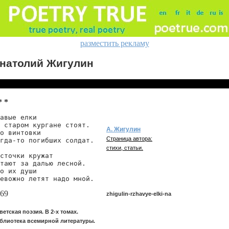
разместить рекламу
натолий Жигулин
* *
авые елки

 старом кургане стоят.

А. Жигулин
о винтовки

Страница автора:
гда-то погибших солдат.

стихи, статьи.
сточки кружат

тают за далью лесной.

о их души

евожно летят надо мной.
69
zhigulin-rzhavye-elki-na
ветская поэзия. В 2-х томах.
блиотека всемирной литературы.
zhigulin/rzhavye-elki-na