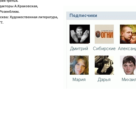
рия третья.
дакторы А.Краковская,
Розенблюм.
сква: Художественная литература,
77.