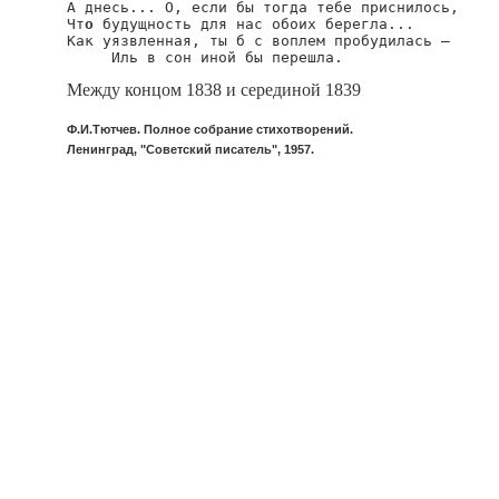
А днесь... О, если бы тогда тебе приснилось,

Чт
о
 будущность для нас обоих берегла...

Как уязвленная, ты б с воплем пробудилась —

     Иль в сон иной бы перешла.
Между концом 1838 и серединой 1839
Ф.И.Тютчев. Полное собрание стихотворений.
Ленинград, "Советский писатель", 1957.