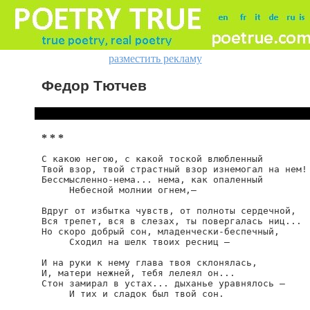
разместить рекламу
Федор Тютчев
* * *
С какою негою, с какой тоской влюбленный

Твой взор, твой страстный взор изнемогал на нем!

Бессмысленно-нема... нема, как опаленный

     Небесной молнии огнем,—

Вдруг от избытка чувств, от полноты сердечной,

Вся трепет, вся в слезах, ты повергалась ниц...

Но скоро добрый сон, младенчески-беспечный,

     Сходил на шелк твоих ресниц —

И на руки к нему глава твоя склонялась,

И, матери нежней, тебя лелеял он...

Стон замирал в устах... дыханье уравнялось —

     И тих и сладок был твой сон.
