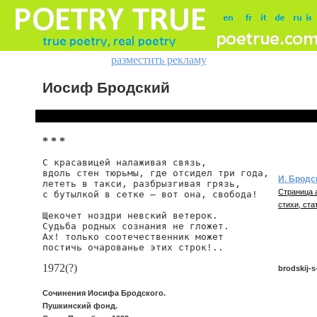
разместить рекламу
Иосиф Бродский
* * *
С красавицей налаживая связь,

вдоль стен тюрьмы, где отсидел три года,

И. Бродс
лететь в такси, разбрызгивая грязь,

Страница 
с бутылкой в сетке — вот она, свобода!

стихи, ста
Щекочет ноздри невский ветерок.

Судьба родных сознания не гложет.

Ах! только соотечественник может

постичь очарованье этих строк!..
1972(?)
brodskij-s
Сочинения Иосифа Бродского.
Пушкинский фонд.
brodskij/s-