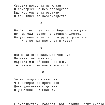
Свершив поход на нигилизм

И осмотрясь не без злорадства,

Вдались они в патриотизм

И принялись за казнокрадство.

              8

Он был так глуп, когда боролись мы умом;

Но, выгоды познав теперешних уловок,

Он уши навострил, взял в руку грязи ком

    И стал меж нас умен и ловок.

              9

Шарманка фраз фальшиво-честных,

Машинка, мелющая вздор,

Окрошка мыслей несовместных,-

Ты старый хлам иль новый сор?

              10

Затем глядит он свысока,

Что собирал во время 
о
но

Дань удивленья с дурака

И умиления - с шпиона.

              11

С фиглярством, говорят, роль граждан этих сходна.