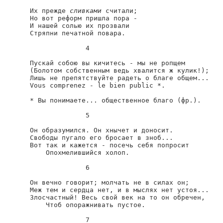
Их прежде 
сливками
 считали;

Но вот реформ пришла пора -

И нашей солью их прозвали

Стряпни печатной повара.

              4

Пускай собою вы кичитесь - мы не ропщем

(Болотом собственным ведь хвалится ж кулик!);

Лишь не препятствуйте радеть о благе общем...

Vous comprenez - le bien public *.

* Вы понимаете... общественное благо (фр.).

              5

Он образумился. Он хнычет и доносит.

Свободы пугало его бросает в зноб...

Вот так и кажется - посечь себя попросит

    Опохмелившийся холоп.

              6

Он вечно говорит; молчать не в силах он;

Меж тем и сердца нет, и в мыслях нет устоя...

Злосчастный! Весь свой век на то он обречен,

    Чтоб опоражнивать пустое.

              7
