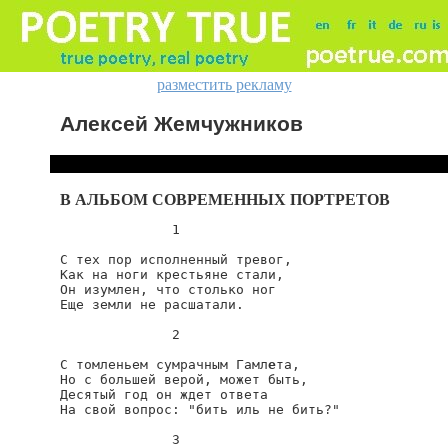
разместить рекламу
Алексей Жемчужников
В АЛЬБОМ СОВРЕМЕННЫХ ПОРТРЕТОВ
              1

С тех пор исполненный тревог,

Как на ноги крестьяне стали,

Он изумлен, что столько ног

Еще земли не расшатали.

              2

С томленьем сумрачным Гамл
е
та,

Но с большей верой, может быть,

Десятый год он ждет ответа

На свой вопрос: "бить иль не бить?"

              3
