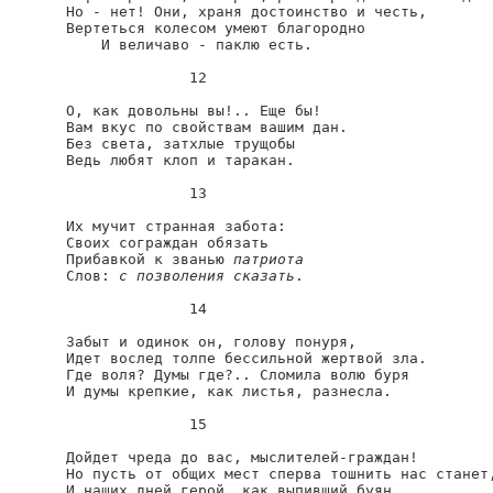
Но - нет! Они, храня достоинство и честь,

Вертеться колесом умеют благородно

    И величаво - паклю есть.

              12

О, как довольны вы!.. Еще бы!

Вам вкус по свойствам вашим дан.

Без света, затхлые трущобы

Ведь любят клоп и таракан.

              13

Их мучит странная забота:

Своих сограждан обязать

Прибавкой к званью 
патриота
Слов: 
с позволения сказать
.

              14

Забыт и одинок он, голову понуря,

Идет вослед толпе бессильной жертвой зла.

Где воля? Думы где?.. Сломила волю буря

И думы крепкие, как листья, разнесла.

              15

Дойдет чреда до вас, мыслителей-граждан!

Но пусть от общих мест сперва тошнить нас станет,
И наших дней герой, как выпивший буян,
