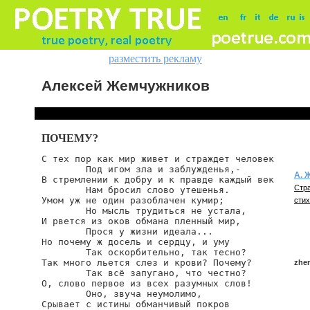
разместить рекламу
Алексей Жемчужников
ПОЧЕМУ?
С тех пор как мир живет и страждет человек

        Под игом зла и заблужденья,-

А. 
В стремлении к добру и к правде каждый век

Стра
        Нам бросил слово утешенья.

Умом уж не один разоблачен кумир;

стих
        Но мысль трудиться не устала,

И рвется из оков обмана пленный мир,

        Прося у жизни идеала...

Но почему ж досель и сердцу, и уму

        Так оскорбительно, так тесно?

Так много льется слез и крови? Почему?

zhe
        Так всё запугано, что честно?

О, слово первое из всех разумных слов!

        Оно, звуча неумолимо,

Срывает с истины обманчивый покров

zhem