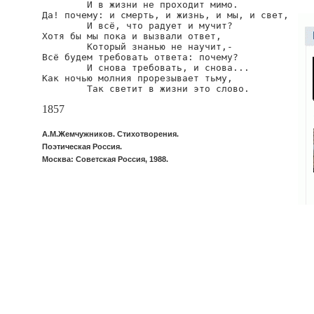
        И в жизни не проходит мимо.

Да! почему: и смерть, и жизнь, и мы, и свет,

        И всё, что радует и мучит?

Хотя бы мы пока и вызвали ответ,

        Который знанью не научит,-

Всё будем требовать ответа: почему?

        И снова требовать, и снова...

Как ночью молния прорезывает тьму,

        Так светит в жизни это слово.
1857
А.М.Жемчужников. Стихотворения.
Поэтическая Россия.
Москва: Советская Россия, 1988.