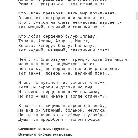
Решился прикрыться,- тот истый поэт!

Кто, всех презирая, весь мир проклинает,

В ком нет состраданья и жалости нет,

Кто с смехом на слезы несчастных взирает,-

тот мощный, великий и сильный поэт!

Кто любит сердечно былую Элладу,

Тунику, Афины, Ахарны, Милет,

Зевеса, Венеру, Юнону, Палладу,-

Тот чудный, изящный, пластичный поэт!

Чей стих благозвучен, гремуч, хоть без мысли,

Исполнен огня, водометов, ракет,

Без толку, но верно по пальцам расчислен,-

Тот также, поверь мне, великий поэт!..

Итак, не пугайся, встречаяся с нами,

Хотя мы суровы и дерзки на вид

И высимся гордо над вами главами;

Но кто ж нас иначе в толпе отличит?!

В поэте ты видишь презренье и злобу;

На вид он угрюмый, больной, неуклюж;

Но ты загляни хоть любому в утробу,-

Душой он предобрый и телом предюж.
Сочинения Козьмы Пруткова.
Всемирная библиотека поэзии.