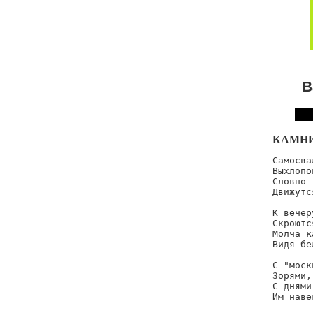
В
КАМНИ
Самосва
Выхлопо
Словно 
Движутс
К вечер
Скроютс
Молча к
Видя бе
С "моск
Зорями,
С днями
Им наве