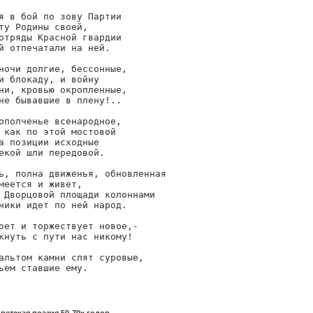
я в бой по зову Партии

ту Родины своей,

отряды Красной гвардии

й отпечатали на ней.

ночи долгие, бессонные,

и блокаду, и войну

ни, кровью окропленные,

не бывавшие в плену!..

ополченье всенародное,

 как по этой мостовой

а позиции исходные

екой шли передовой.

ь, полна движенья, обновленная

меется и живет,

 Дворцовой площади колоннами

ники идет по ней народ.

оет и торжествует новое,-

кнуть с пути нас никому!

альтом камни спят суровые,

ьем ставшие ему.