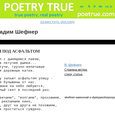
разместить рекламу
адим Шефнер
 ПОД АСФАЛЬТОМ
л с дымящеюся лавою,

в летучие дымки...

В. Шефнер
тучи, грузно-величавые

Страница автора:
я дорожные катки.

стихи, статьи.
у зальют асфальтом улицу -

я булыжины от нас.

амни на небо любуются,

лый свет в последний раз.

вичами", "волгами", прохожими,

shefner-samosval-s-dymyascheyusy
 рекламами кино,

, друг на друга не похожими,

к проститься суждено.

shefner/samosval-s-dymyascheyusya