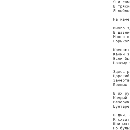
Я и сам
В тряск
Я люблю
       
На каме
Много з
В давни
Много в
Горьког
Крепост
Камни э
Если бы
Нашему 
Здесь р
Царский
Замертв
Боевых 
В их ру
Каждый 
Безоруж
Бунтаре
В дни, 
К схват
Шли мат
По булы