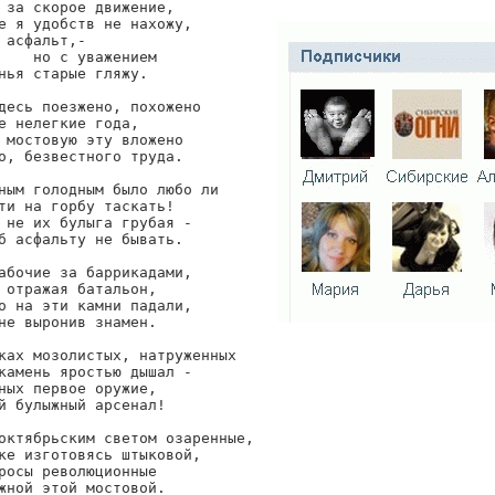
 за скорое движение,

е я удобств не нахожу,

 асфальт,-

    но с уважением

нья старые гляжу.

десь поезжено, похожено

е нелегкие года,

 мостовую эту вложено

о, безвестного труда.

ным голодным было любо ли

ти на горбу таскать!

 не их булыга грубая -

б асфальту не бывать.

абочие за баррикадами,

 отражая батальон,

о на эти камни падали,

не выронив знамен.

ках мозолистых, натруженных

камень яростью дышал -

ных первое оружие,

й булыжный арсенал!

октябрьским светом озаренные,

ке изготовясь штыковой,

росы революционные

жной этой мостовой.
