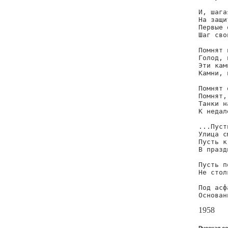
И, шага
На защи
Первые 
Шаг сво
Помнят 
Голод, 
Эти кам
Камни, 
Помнят 
Помнят,
Танки н
К недал
...Пуст
Улица с
Пусть к
В празд
Пусть п
Не стол
Под асф
Основан
1958