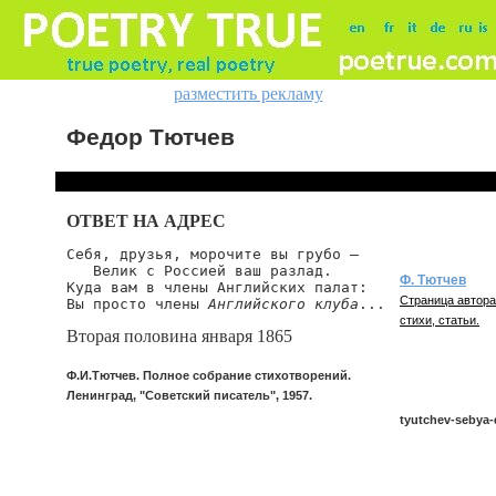
разместить рекламу
Федор Тютчев
ОТВЕТ НА АДРЕС
Себя, друзья, морочите вы грубо —

   Велик с Россией ваш разлад.

Ф. Тютчев
Куда вам в члены Английских палат:

Страница автора
Вы просто члены 
Английского клуба
...
стихи, статьи.
Вторая половина января 1865
Ф.И.Тютчев. Полное собрание стихотворений.
Ленинград, "Советский писатель", 1957.
tyutchev-sebya-
tyutchev/sebya-d