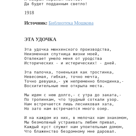
Да будет подданным светло!
1918
Источник:
Библиотека Мошкова
ЭТА УДОЧКА
Эта удочка мюнхенского производства,

Неизменная спутница жизни моей,

Отвлекает умело меня от уродства

Исторических - и истерических! - дней.

Эта палочка, тоненькая как тростинка,

Невесомая, гибкая, точно мечта,

Точно девушка,- уж непременно блондинка,-

Восхитительные мне открыла места.

Мы идем с нею долго,- с утра до заката,-

По тропинкам, что трудный соткали узор.

Нам встречается лишь лесниковая хата,

Но зато нам встречается много озер.

И на каждом из них, в мелочах нам знакомом,

Мы безмолвный устраивать любим привал,

Каждый куст служит нам упоительным домом,

Что блаженство бездомному мне даровал.
