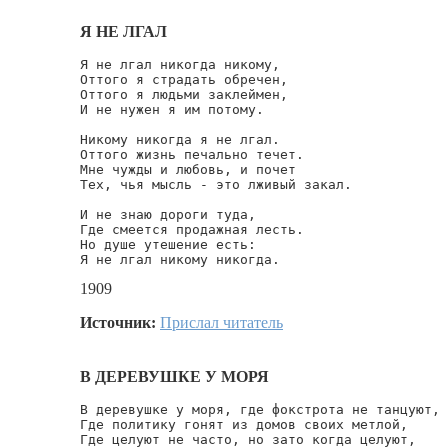
Я НЕ ЛГАЛ
Я не лгал никогда никому,

Оттого я страдать обречен,

Оттого я людьми заклеймен,

И не нужен я им потому.

Никому никогда я не лгал.

Оттого жизнь печально течет.

Мне чужды и любовь, и почет

Тех, чья мысль - это лживый закал.

И не знаю дороги туда,

Где смеется продажная лесть.

Но душе утешение есть:

Я не лгал никому никогда.
1909
Источник:
Прислал читатель
В ДЕРЕВУШКЕ У МОРЯ
В деревушке у моря, где фокстрота не танцуют,

Где политику гонят из домов своих метлой,

Где целуют не часто, но зато когда целуют,
