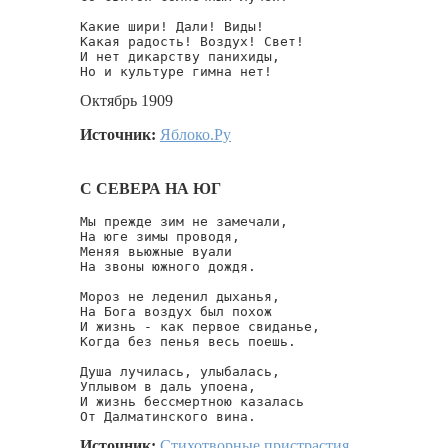
Какие шири! Дали! Виды!

Какая радость! Воздух! Свет!

И нет дикарству панихиды,

Но и культуре гимна нет!
Октябрь 1909
Источник:
Яблоко.Ру
С СЕВЕРА НА ЮГ
Мы прежде зим не замечали,

На юге зимы проводя,

Меняя вьюжные вуали

На звоны южного дождя.

Мороз не леденил дыханья,

На Бога воздух был похож

И жизнь - как первое свиданье,

Когда без пенья весь поешь.

Душа лучилась, улыбалась,

Уплывом в даль упоена,

И жизнь бессмертною казалась

От Далматинского вина.
Источник:
Стихотворные пристрастия