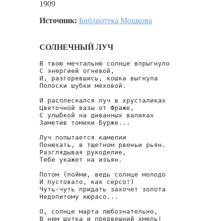
1909
Источник:
Библиотека Мошкова
СОЛНЕЧНЫЙ ЛУЧ
В твою мечтальню солнце впрыгнуло

С энергией огневой,

И, разгоревшись, кошка выгнула

Полоски шубки меховой.

И расплескался луч в хрусталиках

Цветочной вазы от Фраже,

С улыбкой на диванных валиках

Заметив томики Бурже...

Луч попытается камелии

Понюхать, в тщетном рвеньи рьян.

Разглядывая рукоделие,

Тебе укажет на изъян.

Потом (пойми, ведь солнце молодо

И пустовато, как серсо!)

Чуть-чуть придать захочет золота

Недопитому кюрасо...

О, солнце марта любознательно,

В нем шутка и предвешний хмель!
