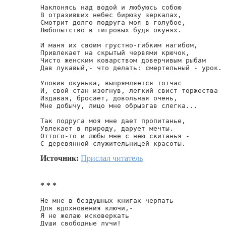
Наклонясь над водой и любуюсь собою

В отразивших небес бирюзу зеркалах,

Смотрит долго подруга моя в голубое,

Любопытство в тигровых будя окунях.

И маня их своим грустно-гибким нагибом,

Привлекает на скрытый червями крючок,

Чисто женским коварством доверчивым рыбам

Дав лукавый,- что делать: смертельный - урок.

Уловив окунька, выпрямляется тотчас

И, свой стан изогнув, легкий свист торжества

Издавая, бросает, довольная очень,

Мне добычу, лицо мне обрызгав слегка...

Так подруга моя мне дает пропитанье,

Увлекает в природу, дарует мечты.

Оттого-то и любы мне с нею скитанья -

С деревянной служительницей красоты.
Источник:
Прислал читатель
* * *
Не мне в бездушных книгах черпать

Для вдохновения ключи,-

Я не желаю исковеркать

Души свободные лучи!
