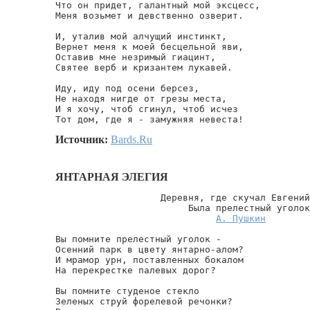
Что он придет, галантный мой эксцесс,

Меня возьмет и девственно озверит.

И, уталив мой алчущий инстинкт,

Вернет меня к моей бесцельной яви,

Оставив мне незримый гиацинт,

Святее верб и кризантем лукавей.

Иду, иду под осени берсез,

Не находя нигде от грезы места,

И я хочу, чтоб сгинул, чтоб исчез

Тот дом, где я - замужняя невеста!
Источник:
Bards.Ru
ЯНТАРНАЯ ЭЛЕГИЯ
                   Деревня, где скучал Евгений
                        Была прелестный уголок
А. Пушкин
Вы помните прелестный уголок -

Осенний парк в цвету янтарно-алом?

И мрамор урн, поставленных бокалом

На перекрестке палевых дорог?

Вы помните студеное стекло

Зеленых струй форелевой речонки?
