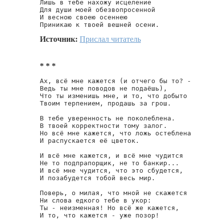
Лишь в тебе нахожу исцеление

Для души моей обезвопросенной

И весною своею осеннею

Приникаю к твоей вешней осени.
Источник:
Прислал читатель
* * *
Ах, всё мне кажется (и отчего бы то? -

Ведь ты мне поводов не подаёшь),

Что ты изменишь мне, и то, что добыто

Твоим терпением, продашь за грош.

В тебе уверенность не поколеблена.

В твоей корректности тому залог.

Но всё мне кажется, что ложь остеблена

И распускается её цветок.

И всё мне кажется, и всё мне чудится

Не то подпрапорщик, не то банкир...

И всё мне чудится, что это сбудется,

И позабудется тобой весь мир.

Поверь, о милая, что мной не скажется

Ни слова едкого тебе в укор:

Ты - неизменная! Но всё же кажется,

И то, что кажется - уже позор!