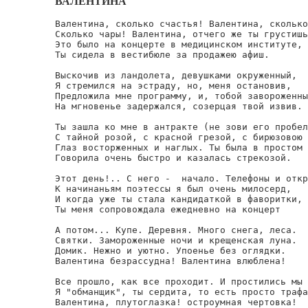
ВАЛЕНТИНА
Валентина, сколько счастья! Валентина, сколько
Сколько чары! Валентина, отчего же ты грустишь
Это было на концерте в медицинском институте,

Ты сидела в вестибюле за продажею афиш.

Выскочив из ландолета, девушками окруженный,

Я стремился на эстраду, но, меня остановив,

Предложила мне программу, и, тобой завороженны
На мгновенье задержался, созерцая твой извив.

Ты зашла ко мне в антракте (не зови его пробел
С тайной розой, с красной грезой, с бирюзовою 
Глаз восторженных и наглых. Ты была в простом 
Говорила очень быстро и казалась стрекозой.

Этот день!.. С него -  начало. Телефоны и откр
К начинаньям поэтессы я был очень милосерд,

И когда уже ты стала кандидаткой в фаворитки,

Ты меня сопровождала ежедневно на концерт

А потом... Купе. Деревня. Много снега, леса.

Святки. Замороженные ночи и крещенская луна.

Домик. Нежно и уютно. Упоенье без оглядки.

Валентина безрассудна! Валентина влюблена!

Все прошло, как все проходит. И простились мы 
Я "обманщик", ты сердита, то есть просто трафа
Валентина, плутоглазка! остроумная чертовка!
