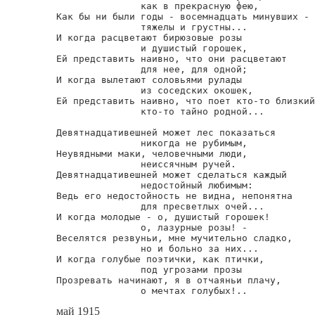
               как в прекрасную фею,

Как бы ни были годы - восемнадцать минувших -

               тяжелы и грустны...

И когда расцветают бирюзовые розы

               и душистый горошек,

Ей представить наивно, что они расцветают

               для нее, для одной;

И когда вылетают соловьями рулады

               из соседских окошек,

Ей представить наивно, что поет кто-то близкий
               кто-то тайно родной...

Девятнадцативешней может лес показаться

               никогда не рубимым,

Неувядными маки, человечными люди,

               неиссячным ручей.

Девятнадцативешней может сделаться каждый

               недостойный любимым:

Ведь его недостойность не видна, непонятна

               для пресветлых очей...

И когда молодые - о, душистый горошек!

               о, лазурные розы! -

Веселятся резвуньи, мне мучительно сладко,

               но и больно за них...

И когда голубые поэтички, как птички,

               под угрозами прозы

Прозревать начинают, я в отчаяньи плачу,

               о мечтах голубых!..
май 1915