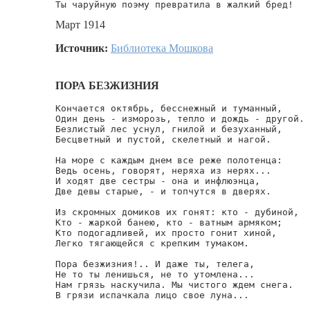
Ты чаруйную поэму превратила в жалкий бред!
Март 1914
Источник:
Библиотека Мошкова
ПОРА БЕЗЖИЗНИЯ
Кончается октябрь, бесснежный и туманный,

Один день - изморозь, тепло и дождь - другой.

Безлистый лес уснул, гнилой и безуханный,

Бесцветный и пустой, скелетный и нагой.

На море с каждым днем все реже полотенца:

Ведь осень, говорят, неряха из нерях...

И ходят две сестры - она и инфлюэнца,

Две девы старые, - и топчутся в дверях.

Из скромных домиков их гонят: кто - дубиной,

Кто - жаркой банею, кто - ватным армяком;

Кто подогадливей, их просто гонит хиной,

Легко тягающейся с крепким тумаком.

Пора безжизния!.. И даже ты, телега,

Не то ты ленишься, не то утомлена...

Нам грязь наскучила. Мы чистого ждем снега.

В грязи испачкала лицо свое луна...