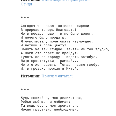
Сэнди
* * *
Сегодня я плакал: хотелось сирени,-

В природе теперь благодать!

Но в поезде надо,- и не было денег,

И нечего было продать.

Я чувствовал, поле опять изумрудно,

И лютики в поле цветут...

Занять же так стыдно, занять же так трудно,

А ноги сто верст не пройдут.

Гулять же по городу - видеть автобус,

Лицо проститутки, трамвай...

Но это же гадость! Тогда я взял глобус

И, в грезах, поехал в Китай.
Источник:
Прислал читатель
* * *
Будь спокойна, моя деликатная,

Робко любящая и любимая:

Ты ведь осень моя ароматная,

Нежно грустная, необходимая.
