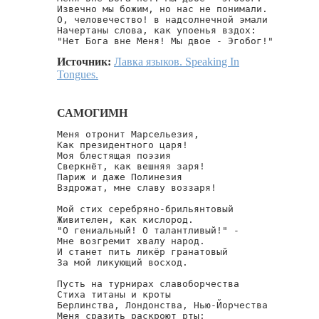
Извечно мы божим, но нас не понимали.

О, человечество! в надсолнечной эмали

Начертаны слова, как упоенья вздох:

"Нет Бога вне Меня! Мы двое - Эгобог!"
Источник:
Лавка языков. Speaking In
Tongues.
САМОГИМН
Меня отронит Марсельезия,

Как президентного царя!

Моя блестящая поэзия

Сверкнёт, как вешняя заря!

Париж и даже Полинезия

Вздрожат, мне славу воззаря!

Мой стих серебряно-брильянтовый

Живителен, как кислород.

"О гениальный! О талантливый!" -

Мне возгремит хвалу народ.

И станет пить ликёр гранатовый

За мой ликующий восход.

Пусть на турнирах славоборчества

Стиха титаны и кроты

Берлинства, Лондонства, Нью-Йорчества

Меня сразить раскроют рты:
