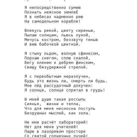
Я непосредственно сумею

Познать неясное землеЕ

Я в небесах надменно рею

На самодельном корабле!

Влекусь рекой, цвету сиренью,

Пылаю солнцем, льюсь луной,

Мечусь костром, беззвучу тенью

И вею бабочкой цветной.

Я стыну льдом, волную сфинксом,

Порхаю снегом, сплю скалой,

Бегу оленем к дебрям финским,

Свищу безудержной стрелой.

Я с первобытным неразлучен,

Будь это жизнь ли, смерть ли будь.

Мне лёд рассудочный докучен:

Я солнце, солнце спрятал в грудь!

В моей душе такая россыпь

Сиянья,  жизни и тепла,

Что для меня несносна поступь

Бездушных мыслей, как зола.

Не мне расчёт лабораторий!

Нет для меня учителей!

Парю в лазоревом просторе

Со свитой солнечных лучей!
