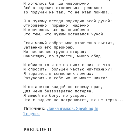
И хотелось бы, да невозможно!

Всё в людских отношеньях тревожно:

То подумай не так, то не этак пойми!..

Я к чужому всегда подходил всей душой:

Откровенно, порывно, надежно.

И кончалось всегда неизбежно

Это тем, что чужим оставался чужой.

Если малый собрат мне утонченно льстит,

Затаённо его презираю.

Но несноснее группа вторая:

Наносящих, по тупости, много обид.

И обижен-то я не на них: с них-то что

И спросить, большей частью ничтожных?!

Я терзаюсь в сомнениях ложных:

Разуверить в себе их не может никто!

И останется каждый по-своему прав,

Для меня безвозвратно потерян.

Я людей не бегу, но уверен,

Что с людьми не встречаются, их не теряв...
Источник:
Лавка языков. Speaking In
Tongues.
PRELUDE II