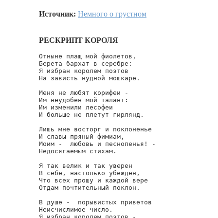
Источник:
Немного о грустном
РЕСКРИПТ КОРОЛЯ
Отныне плащ мой фиолетов,

Берета бархат в серебре:

Я избран королем поэтов

На зависть нудной мошкаре.

Меня не любят корифеи -

Им неудобен мой талант:

Им изменили лесофеи

И больше не плетут гирлянд.

Лишь мне восторг и поклоненье

И славы пряный фимиам,

Моим -  любовь и песнопенья! -

Недосягаемым стихам.

Я так велик и так уверен

В себе, настолько убежден,

Что всех прошу и каждой вере

Отдам почтительный поклон.

В душе -  порывистых приветов

Неисчислимое число.

Я избран королем поэтов.-
