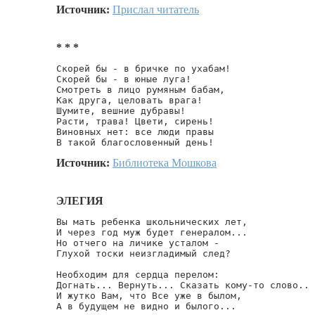
Источник:
Прислал читатель
* * *
Скорей бы - в бричке по ухабам!

Скорей бы - в юные луга!

Смотреть в лицо румяным бабам,

Как друга, целовать врага!

Шумите, вешние дубравы!

Расти, трава! Цвети, сирень!

Виновных нет: все люди правы

В такой благословенный день!
Источник:
Библиотека Мошкова
ЭЛЕГИЯ
Вы мать ребенка школьнических лет,

И через год муж будет генералом...

Но отчего на личике усталом -

Глухой тоски неизгладимый след?

Необходим для сердца перелом:

Догнать... Вернуть... Сказать кому-то слово..

И жутко Вам, что Все уже в былом,

А в будущем не видно и былого...