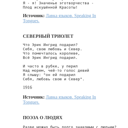
Я - я! Значенье эготворчества -

Плод искушённой Красоты!
Источник:
Лавка языков. Speaking In
Tongues.
СЕВЕРНЫЙ ТРИОЛЕТ
Что Эрик Ингрид подарил?

Себя, свою любовь и Север.

Что помечталось королеве,

Всё Эрик Ингрид подарил.

И часто в рубке, у перил

Над морем, чей-то голос девий

Я слышу: "он ей подарил

Себя, любовь свою и Север".
1916
Источник:
Лавка языков. Speaking In
Tongues.
ПОЭЗА О ЛЮДЯХ
Разве можно быть долго знакомым с людьми?
