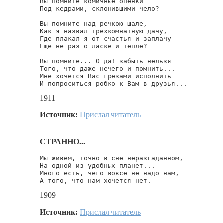
Вы помните комичные опенки

Под кедрами, склонившими чело?

Вы помните над речкою шале,

Как я назвал трехкомнатную дачу,

Где плакал я от счастья и заплачу

Еще не раз о ласке и тепле?

Вы помните... О да! забыть нельзя

Того, что даже нечего и помнить...

Мне хочется Вас грезами исполнить

И попроситься робко к Вам в друзья...
1911
Источник:
Прислал читатель
СТРАННО...
Мы живем, точно в сне неразгаданном,

На одной из удобных планет...

Много есть, чего вовсе не надо нам,

А того, что нам хочется нет.
1909
Источник:
Прислал читатель