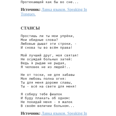
Протекающей как бы во сне...
Источник:
Лавка языков. Speaking In
Tongues.
СТАНСЫ
Простишь ли ты мои упрёки,

Мои обидные слова?

Любовью дышат эти строки, -

И снова ты во всём права!

Мой лучший друг, моя святая!

Не осуждай больных затей:

Ведь я рыдаю не рыдая,

Я человек не из людей!..

Не от тоски, не для забавы

Моя любовь полна огня:

Ты для меня дороже славы,

Ты - всё на свете для меня!

Я соберу тебе фиалок

И буду плакать об одном:

Не покидай меня - я жалок

В своём величии больном...
Источник:
Лавка языков. Speaking In