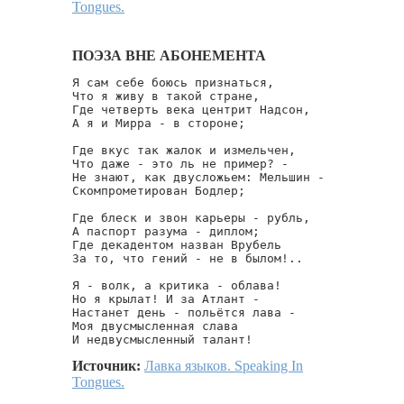
Tongues.
ПОЭЗА ВНЕ АБОНЕМЕНТА
Я сам себе боюсь признаться,

Что я живу в такой стране,

Где четверть века центрит Надсон,

А я и Мирра - в стороне;

Где вкус так жалок и измельчен,

Что даже - это ль не пример? -

Не знают, как двусложьем: Мельшин -

Скомпрометирован Бодлер;

Где блеск и звон карьеры - рубль,

А паспорт разума - диплом;

Где декадентом назван Врубель

За то, что гений - не в былом!..

Я - волк, а критика - облава!

Но я крылат! И за Атлант -

Настанет день - польётся лава -

Моя двусмысленная слава

И недвусмысленный талант!
Источник:
Лавка языков. Speaking In
Tongues.