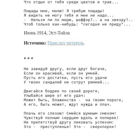
Что отдых от тебя среди цветов и трав...

Пощады мне, молю! Я требую пощады!

Я видеть не могу тебя и мне не надо...

-  Нельзя ли по морю, шоффэр?.. а на звезду?..

Чтоб только как-нибудь: "сегодня не приду"...
Июнь 1914, Эст-Тойла
Источник:
Прислал читатель
* * *
Не завидуй другу, если друг богаче,

Если он красивей, если он умней.

Пусть его достатки, пусть его удачи

У твоих сандалий не сотрут ремней...

Двигайся бодрее по своей дороге,

Улыбайся шире от его удач:

Может быть, блаженство -  на твоем пороге,

А его, быть может, ждут нужда и плач.

Плачь его слезою! Смейся шумным смехом!

Чувствуй полным сердцем вдоль и поперек!

Не препятствуй другу ликовать успехом:

Это -  преступленье! Это -  сверхпорок!