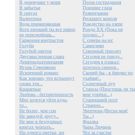
В деревушке у моря
Поэза сострадания
В забытьи
Поющие глаза
В снегах
Развенчание
Валентина
Рескрипт короля
Вода примиряющая
Рождество на озере
Всех юношей ты все равно
Рондо XX (Пока не
не перелюбишь...
поздно... )
Гармония контрастов
С севера на юг
Голуби
Самогимн
Голубой цветок
Северный триолет
Двусмысленная слава
Сегодня не приду...
Девятнадцативешняя
Сегодня я плакал:
Игорь Северянин
хотелось сирени..
Искренний романс
Скорей бы - в бричке по
Как хорошо, что вспыхнут
ухабам!..
снова эти...
Солнечный луч
Крашеные
Стансы (Простишь ли ты
Любовь - беспричинность
мои упрёки...)
Мне хочется уйти куда-
Стареющий поэт
то...
Странно...
Не более, чем сон
Увертюра (Весна моя!
Не завидуй другу...
Ты...)
Не мне в бездушных
Фиалка
книгах черпать...
Чары Лючинь
Ни одного цветка, ни
Что за счастье