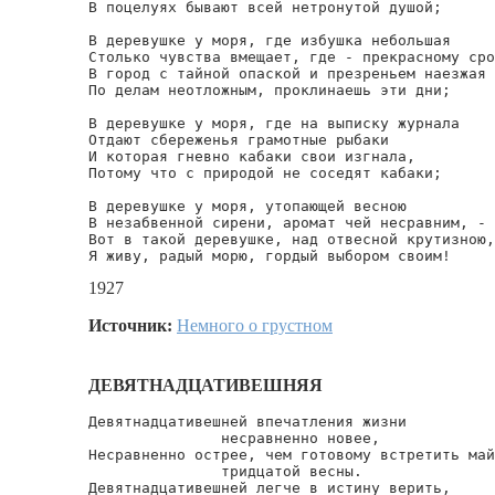
В поцелуях бывают всей нетронутой душой;

В деревушке у моря, где избушка небольшая

Столько чувства вмещает, где - прекрасному сро
В город с тайной опаской и презреньем наезжая

По делам неотложным, проклинаешь эти дни;

В деревушке у моря, где на выписку журнала

Отдают сбереженья грамотные рыбаки

И которая гневно кабаки свои изгнала,

Потому что с природой не соседят кабаки;

В деревушке у моря, утопающей весною

В незабвенной сирени, аромат чей несравним, -

Вот в такой деревушке, над отвесной крутизною,

Я живу, радый морю, гордый выбором своим!
1927
Источник:
Немного о грустном
ДЕВЯТНАДЦАТИВЕШНЯЯ
Девятнадцативешней впечатления жизни

               несравненно новее,

Несравненно острее, чем готовому встретить май

               тридцатой весны.

Девятнадцативешней легче в истину верить,
