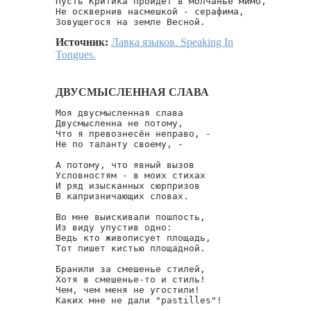
Пусть Критика пройдёт в молчанье мимо,

Не осквернив насмешкой - серафима,

Зовущегося на земле Весной.
Источник:
Лавка языков. Speaking In
Tongues.
ДВУСМЫСЛЕННАЯ СЛАВА
Моя двусмысленная слава

Двусмысленна не потому,

Что я превознесён неправо, -

Не по таланту своему, -

А потому, что явный вызов

Условностям - в моих стихах

И ряд изысканных сюрпризов

В капризничающих словах.

Во мне выискивали пошлость,

Из виду упустив одно:

Ведь кто живописует площадь,

Тот пишет кистью площадной.

Бранили за смешенье стилей,

Хотя в смешенье-то и стиль!

Чем, чем меня не угостили!

Каких мне не дали "pastilles"!
