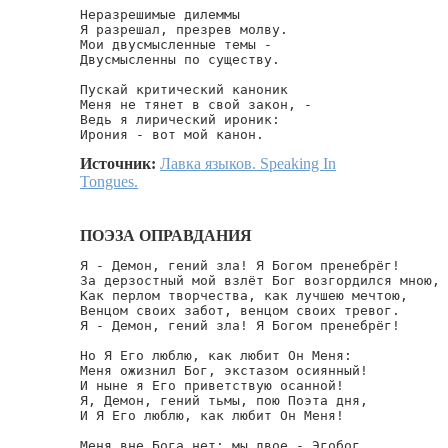
Неразрешимые дилеммы

Я разрешал, презрев молву.

Мои двусмысленные темы -

Двусмысленны по существу.

Пускай критический каноник

Меня не тянет в свой закон, -

Ведь я лирический ироник:

Ирония - вот мой канон.
Источник:
Лавка языков. Speaking In
Tongues.
ПОЭЗА ОПРАВДАНИЯ
Я - Демон, гений зла! Я Богом пренебрёг!

За дерзостный мой взлёт Бог возгордился мною,

Как перлом творчества, как лучшею мечтою,

Венцом своих забот, венцом своих тревог.

Я - Демон, гений зла! Я Богом пренебрёг!

Но Я Его люблю, как любит Он Меня:

Меня ожизнил Бог, экстазом осиянный!

И ныне я Его приветствую осанной!

Я, Демон, гений тьмы, пою Поэта дня,

И Я Его люблю, как любит Он Меня!

Меня вне Бога нет: мы двое - Эгобог.
