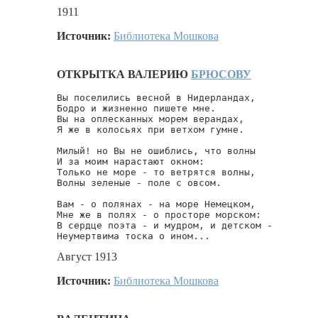
1911
Источник:
Библиотека Мошкова
ОТКРЫТКА ВАЛЕРИЮ
БРЮСОВУ
Вы поселились весной в Нидерландах,

Бодро и жизненно пишете мне.

Вы на оплесканных морем верандах,

Я же в колосьях при ветхом гумне.

Милый! но Вы не ошиблись, что волны

И за моим нарастают окном:

Только не море - то ветрятся волны,

Волны зеленые - поле с овсом.

Вам - о полянах - на море Немецком,

Мне же в полях - о просторе морском:

В сердце поэта - и мудром, и детском -

Неумертвима тоска о ином...
Август 1913
Источник:
Библиотека Мошкова