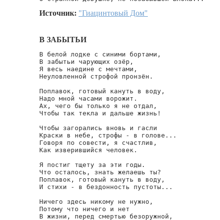
Источник:
"Гиацинтовый Дом"
В ЗАБЫТЬИ
В белой лодке с синими бортами,

В забытьи чарующих озёр,

Я весь наедине с мечтами,

Неуловленной строфой пронзён.

Поплавок, готовый кануть в воду,

Надо мной часами ворожит.

Ах, чего бы только я не отдал,

Чтобы так текла и дальше жизнь!

Чтобы загорались вновь и гасли

Краски в небе, строфы - в голове...

Говоря по совести, я счастлив,

Как изверившийся человек.

Я постиг тщету за эти годы.

Что осталось, знать желаешь ты?

Поплавок, готовый кануть в воду,

И стихи - в бездонность пустоты...

Ничего здесь никому не нужно,

Потому что ничего и нет

В жизни, перед смертью безоружной,
