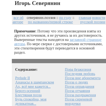
Игорь Северянин
все об
северянин.поэзия ::
по году
::
главная
новости
авторе
по названию/первой строке
русской поэзии
Примечание
: Потому что эти произведения взяты из
других источников, я не ручаюсь за их достоверность.
Выверенные тексты находятся на
заглавной странице
автора
. По мере сверки с достоверными источниками,
эти стихотворения будут переводится в основной
раздел.
Содержание:
Пора безжизния
Последняя любовь
Prelude II
Поэза вне абонемента
Ананасы в шампанском
Поэза о людях
Ах, всё мне кажется...
Поэза оправдания
Берсез осенний
Поэза отчаяния
Блестящая поэза
Поэза раздражения
Будь спокойна, моя
Поэза сиреневой
деликатная...
мордочки