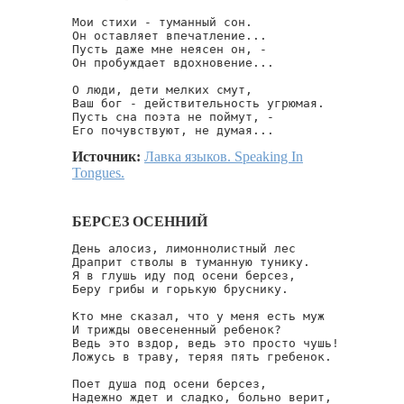
Мои стихи - туманный сон.

Он оставляет впечатление...

Пусть даже мне неясен он, -

Он пробуждает вдохновение...

О люди, дети мелких смут,

Ваш бог - действительность угрюмая.

Пусть сна поэта не поймут, -

Его почувствуют, не думая...
Источник:
Лавка языков. Speaking In
Tongues.
БЕРСЕЗ ОСЕННИЙ
День алосиз, лимоннолистный лес

Драприт стволы в туманную тунику.

Я в глушь иду под осени берсез,

Беру грибы и горькую бруснику.

Кто мне сказал, что у меня есть муж

И трижды овесененный ребенок?

Ведь это вздор, ведь это просто чушь!

Ложусь в траву, теряя пять гребенок.

Поет душа под осени берсез,

Надежно ждет и сладко, больно верит,
