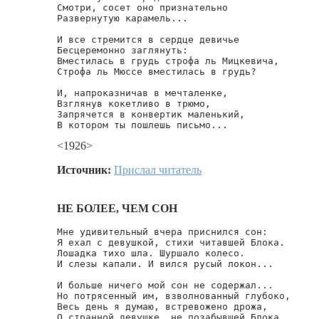
Смотри, сосет оно признательно

Развернутую карамель...

И все стремится в сердце девичье

Бесцеремонно заглянуть:

Вместилась в грудь строфа ль Мицкевича,

Строфа ль Мюссе вместилась в грудь?

И, напроказничав в мечталенке,

Взглянув кокетливо в трюмо,

Запрячется в конвертик маленький,

В котором ты пошлешь письмо...
<1926>
Источник:
Прислал читатель
НЕ БОЛЕЕ, ЧЕМ СОН
Мне удивительный вчера приснился сон:

Я ехал с девушкой, стихи читавшей Блока.

Лошадка тихо шла. Шуршало колесо.

И слезы капали. И вился русый локон...

И больше ничего мой сон не содержал...

Но потрясенный им, взволнованный глубоко,

Весь день я думаю, встревожено дрожа,

О странной девушке, не позабывшей Блока...