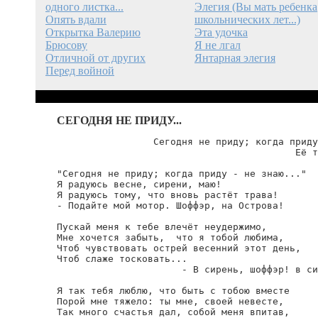
одного листка...
Элегия (Вы мать ребенка
Опять вдали
школьнических лет...)
Открытка Валерию
Эта удочка
Брюсову
Я не лгал
Отличной от других
Янтарная элегия
Перед войной
СЕГОДНЯ НЕ ПРИДУ...
                 Сегодня не приду; когда приду
                                          Её т
"Сегодня не приду; когда приду - не знаю..."

Я радуюсь весне, сирени, маю!

Я радуюсь тому, что вновь растёт трава!

- Подайте мой мотор. Шоффэр, на Острова!

Пускай меня к тебе влечёт неудержимо,

Мне хочется забыть,  что я тобой любима,

Чтоб чувствовать острей весенний этот день,

Чтоб слаже тосковать...

                      - В сирень, шоффэр! в си
Я так тебя люблю, что быть с тобою вместе

Порой мне тяжело: ты мне, своей невесте,

Так много счастья дал, собой меня впитав,
