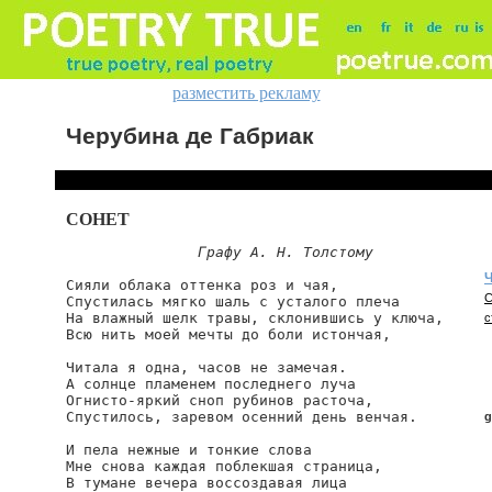
разместить рекламу
Черубина де Габриак
СОНЕТ
Графу А. Н. Толстому
Ч
Сияли облака оттенка роз и чая,

С
Спустилась мягко шаль с усталого плеча

На влажный шелк травы, склонившись у ключа,

с
Всю нить моей мечты до боли истончая,

Читала я одна, часов не замечая.

А солнце пламенем последнего луча

Огнисто-яркий сноп рубинов расточа,

Спустилось, заревом осенний день венчая.

g
И пела нежные и тонкие слова

Мне снова каждая поблекшая страница,

В тумане вечера воссоздавая лица

g