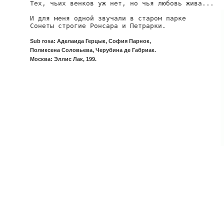
Тех, чьих венков уж нет, но чья любовь жива...

И для меня одной звучали в старом парке

Сонеты строгие Ронсара и Петрарки.
Sub rosa: Аделаида Герцык, София Парнок,
Поликсена Соловьева, Черубина де Габриак.
Москва: Эллис Лак, 199.