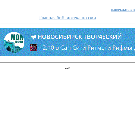
напечатать эт
Главная библиотека поэзии
-->