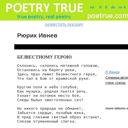
разместить рекламу
Рюрик Ивнев
БЕЗВЕСТНОМУ ГЕРОЮ
Склонись, склонись мятежной головою,

Остановись на берегу реки,

Р. Ивнев
Здесь прах лежит безвестного героя,

Страница автор
Что пал в бою от вражеской руки.

стихи, статьи.
Кругом поля и небо голубое,

Как музыка, родная льется речь.

Узнает ли потомок место боя,

Следы былых ожесточенных сеч?

Но никого природа не обманет,

ivnev-sklonis-
Забьется сердце, позабыв века,

И пред глазами светлый образ встанет,

Слезою отуманенный слегка.

ivnev/sklonis-s