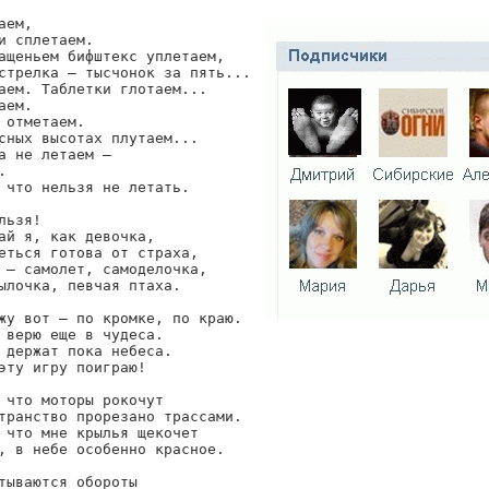
аем,

и сплетаем.

ащеньем бифштекс уплетаем,

стрелка — тысчонок за пять...

аем. Таблетки глотаем...

аем.

 отметаем.

сных высотах плутаем...

а не летаем —



 что нельзя не летать.

льзя!

ай я, как девочка,

еться готова от страха,

 — самолет, самоделочка,

ылочка, певчая птаха.

жу вот — по кромке, по краю.

 верю еще в чудеса.

 держат пока небеса.

эту игру поиграю!

 что моторы рокочут

транство прорезано трассами.

 что мне крылья щекочет

, в небе особенно красное.

тываются обороты
