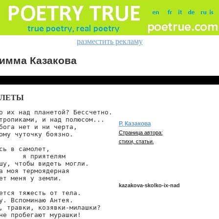
разместить рекламу
имма Казакова
ЛЕТЫ
о их над планетой? Бессчетно.

тропиками, и над полюсом...

Р. Казакова
бога нет и ни черта,

Страница автора:
ому чуточку боязно.

стихи, статьи.
сь в самолет,

      я приятелям

шу, чтобы видеть могли.

а моя термоядерная

ет меня у земли.

kazakova-skolko-ix-nad
ется тяжесть от тела.

у. Вспоминаю Антея.

, травки, козявки-милашки?

не пробегают мурашки!

kazakova/skolko-ix-nad