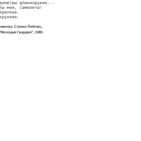
дометры длиннорукие...

ты мои, самолеты!

крепкие.

хрупкие.
закова. Страна Любовь.
"Молодая Гвардия", 1980.