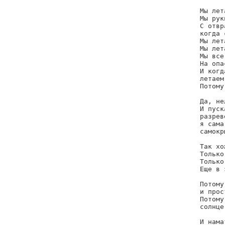
Мы лет
Мы рук
С отвр
когда 
Мы лет
Мы лет
Мы все
На опа
И когд
летаем.
Потому
Да, не
И пуск
разрев
я сама
самокр
Так хо
Только
Только
Еще в 
Потому
и прос
Потому
солнце
И нама