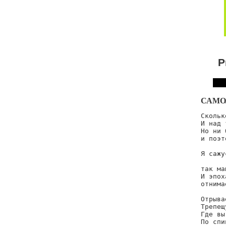
Р
САМО
Скольк
И над 
Но ни 
и поэт
Я сажу
      
так ма
И эпох
отнима
Отрыва
Трепещ
Где вы
По спи