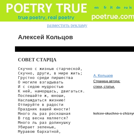
разместить рекламу
Алексей Кольцов
СОВЕТ СТАРЦА
Скучно с жизнью старческой,

Скучно, други, в мире жить;

А. Кольцов
Грустно среди пиршества

Страница автора:
О могиле взгадывать

И с седою мудростью

стихи, статьи.
К ней, наморщась, двигаться.

Поспешайте ж, юноши,

Наслаждаться жизнию!

Отпируйте в радости

Праздник вашей юности!

Много ль раз роскошная

kolcov-skuchno-s-zhizny
В год весна является?

Много ль раз долинушку

Убирает зеленью,

Муравою бархатной,

kolcov/skuchno-s-zhiznyu