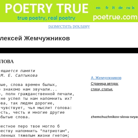
разместить рекламу
лексей Жемчужников
ЛОВА
ящается памяти

 М. Е. Салтыкова
А. Жемчужников
Страница автора:
ые, слова времен былых,

 знакомо нам звучали...

стихи, статьи.
, полн гражданственной печали,

не успел ты нам напомнить их?

ва, так людям дорогие,

чувствует, чья мыслит голова:

сть, честь и многие другие

бытые слова.

zhemchuzhnikov-slova-svya
естное перо твое могло б

еству напомнить "патриотам",

ленных тяжелым жизни гнетом;

zhemchuzhnikov/slova-svyasc