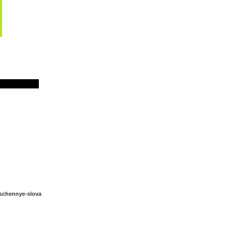
schennye-slova
hennye-slova