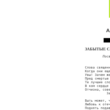
А
ЗАБЫТЫЕ С
Посв
            
Слова священн
Когда они еще
Увы! Зачем же
Пред смертью 
Те лучшие сло
В ком сердце 
Отчизна, сове
           За
Быть может, ч
Любовь к отеч
Поднять подав