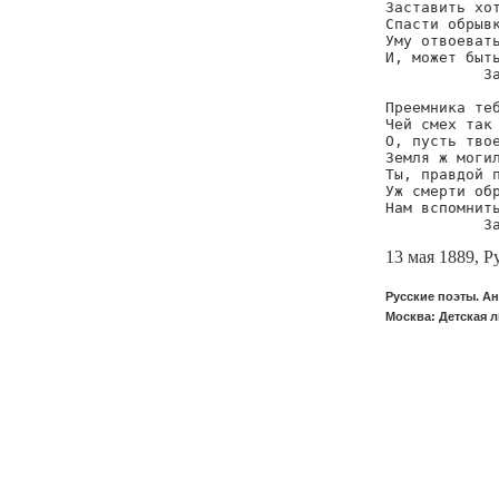
Заставить хот
Спасти обрывк
Уму отвоевать
И, может быть
           За
Преемника теб
Чей смех так 
О, пусть твое
Земля ж могил
Ты, правдой п
Уж смерти обр
Нам вспомнить
           З
13 мая 1889, Р
Русские поэты. Ан
Москва: Детская л