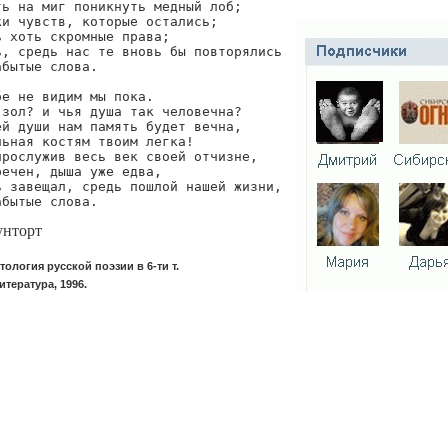
ь на миг поникнуть медный лоб;

и чувств, которые остались;

 хоть скромные права;

, средь нас те вновь бы повторялись

бытые слова.

е не видим мы пока.

зол? и чья душа так человечна?

й души нам память будет вечна,

ьная костям твоим легка!

рослужив весь век своей отчизне,

ечен, дыша уже едва,

 завещал, средь пошлой нашей жизни,

абытые слова.
унторт
тология русской поэзии в 6-ти т.
итература, 1996.