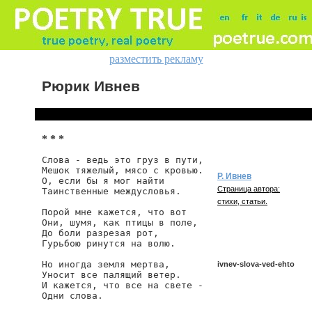
разместить рекламу
Рюрик Ивнев
* * *
Слова - ведь это груз в пути,

Мешок тяжелый, мясо с кровью.

Р. Ивнев
О, если бы я мог найти

Страница автора:
Таинственные междусловья.

стихи, статьи.
Порой мне кажется, что вот

Они, шумя, как птицы в поле,

До боли разрезая рот,

Гурьбою ринутся на волю.

Но иногда земля мертва,

ivnev-slova-ved-ehto
Уносит все палящий ветер.

И кажется, что все на свете -

Одни слова.
ivnev/slova-ved-ehto