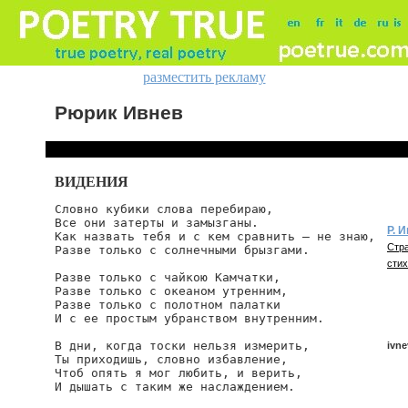
разместить рекламу
Рюрик Ивнев
ВИДЕНИЯ
Словно кубики слова перебираю,

Все они затерты и замызганы.

Р. 
Как назвать тебя и с кем сравнить — не знаю,

Стра
Разве только с солнечными брызгами.

стих
Разве только с чайкою Камчатки,

Разве только с океаном утренним,

Разве только с полотном палатки

И с ее простым убранством внутренним.

В дни, когда тоски нельзя измерить,

ivne
Ты приходишь, словно избавление,

Чтоб опять я мог любить, и верить,

И дышать с таким же наслаждением.
ivne