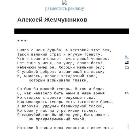
разместить рекламу
Алексей Жемчужников
* * *
Сняла с меня судьба, в жестокий этот век,

Такой великий страх и жгучую тревогу,

А.
Что я сравнительно — счастливый человек:

Ст
Нет сына у меня; он умер, слава богу!

Ребенком умер он. Хороший мальчик был;

ст
С улыбкой доброю; отзывчивый на ласки;

И, мнилось, огонек загадочный таил,

     Которым вспыхивали глазки.

Он был бы юношей теперь. В том и беда.

О, как невесело быть юным в наше время!

zh
Не столько старости недужные года,

Как молодость теперь есть тягостное бремя.

А впрочем, удручен безвыходной тоской,

Которая у нас на утре жизни гложет,

zh
В самоубийстве бы обрел уже, быть может,

     Он преждевременный покой.

Но если б взяли верх упорство и живучесть,
