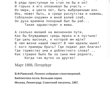
В ряды преступные не стал ли бы и он?

И горько я его оплакивал бы участь —

Из мира, в цвете лет, быть выброшенным вон.

Иль, может быть, в среде распутства и наживы,

Соблазном окружен и юной волей слаб,

Он духа времени покорный был бы раб...

     Такие здравствуют и живы.

А сколько юношей на жизненном пути,

Как бы блуждающих средь мрака и в пустыне!

Где цель высокая, к которой им идти?

В чем жизни нашей смысл? В чем идеалы ныне?

С кого примеры брать? Где подвиг дел благих?

Где торжество ума и доблестного слова? ..

Как страшно было бы за сына мне родного,

     Когда так жутко за других!
Март 1888, Петербург
В.Ф.Раевский. Полное собрание стихотворений.
Библиотека поэта. Большая серия.
Москва, Ленинград: Советский писатель, 1967.