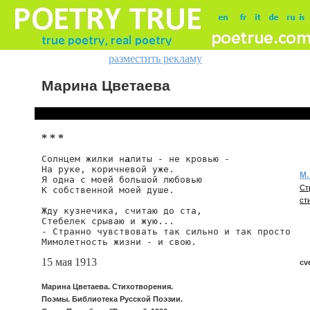
разместить рекламу
Марина Цветаева
* * *
Солнцем жилки н
а
литы - не кровью -

На руке, коричневой уже.

М.
Я одна с моей большой любовью

Ст
К собственной моей душе.

ст
Жду кузнечика, считаю до ста,

Стебелек срываю и жую...

- Странно чувствовать так сильно и так просто

Мимолетность жизни - и свою.
15 мая 1913
cv
Марина Цветаева. Стихотворения.
Поэмы. Библиотека Русской Поэзии.
cve