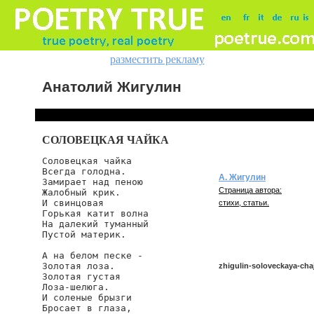
разместить рекламу
Анатолий Жигулин
СОЛОВЕЦКАЯ ЧАЙКА
Соловецкая чайка

Всегда голодна.

А. Жигулин
Замирает над пеною

Страница автора:
Жалобный крик.

И свинцовая

стихи, статьи.
Горькая катит волна

На далекий туманный

Пустой материк.

А на белом песке -

Золотая лоза.

zhigulin-soloveckaya-cha
Золотая густая

Лоза-шелюга.

И соленые брызги

Бросает в глаза,

zhigulin/soloveckaya-chajk