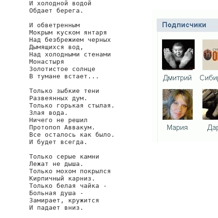
И холодной водой

Обдает берега.

И обветренным

Мокрым куском янтаря

Над безбрежием черных

Дымящихся вод,

Над холодными стенами

Монастыря

Золотистое солнце

В тумане встает...

Только зыбкие тени

Развеянных дум.

Только горькая стылая.

Злая вода.

Ничего не решил

Протопоп Аввакум.

Все осталось как было.

И будет всегда.

Только серые камни

Лежат не дыша.

Только мохом покрылся

Кирпичный карниз.

Только белая чайка -

Больная душа -

Замирает, кружится

И падает вниз.