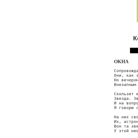
К
ОКНА
Сопровожда
Они, как з
Но вечером
Внезапным 
Скользит и
Звезда. Зв
И на вопро
Я говорю с
На них сво
Их, астрон
Вон та зве
У этой нео