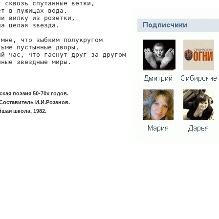
 сквозь спутанные ветки,

т в лужицах вода.

и вилку из розетки,

а целая звезда.

мне, что зыбким полукругом

ьме пустынные дворы,

й час, что гаснут друг за другом

нные звездные миры.
ская поэзия 50-70х годов.
Составитель И.И.Розанов.
шая школа, 1982.