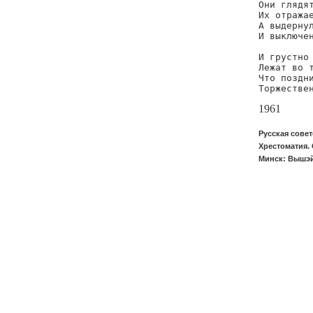
Они глядят
Их отражае
А выдернул
И выключен
И грустно 
Лежат во т
Что поздни
Торжестве
1961
Русская совет
Хрестоматия. 
Минск: Вышэй