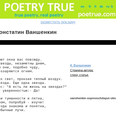
разместить рекламу
онстатин Ваншенкин
ют окна вас повсюду.

везды, незаметны днем,

К. Ваншенкин
 они, подобно чуду,

Страница автора:
озаряются огнем.

стихи, статьи.
х свет, пронзая теплый воздух.

езда. Еще одна звезда.

с: "А есть ли жизнь на звездах?"

 уверенностью:- Да!

и туманности и пятна,

vanshenkin-soprovozhdayut-okn
ом, попробуй - изучи!

зда знакома и понятна,

бычные лучи.

vanshenkin/soprovozhdayut-okna-v