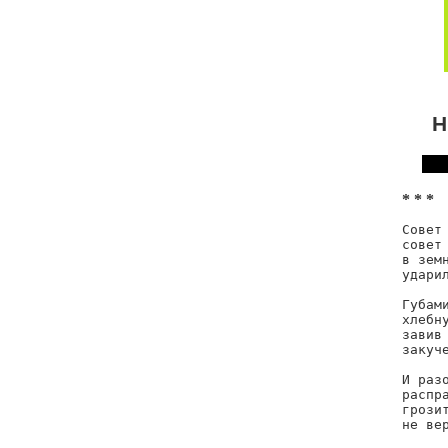
Н
* * *
Совет 
совет 
в земн
ударил
Губами
хлебну
завив 
закуче
И разо
распра
грозит
не вер