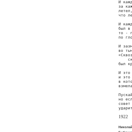
И кажд
за каж
летел,
что л
И кажд
был в 
то - г
по гло
И зазм
во тьм
«Сквоз
    ск
был кр
И это 
и это 
в кото
взмела
Пускай
но есл
совет 
удари
1922
Николай