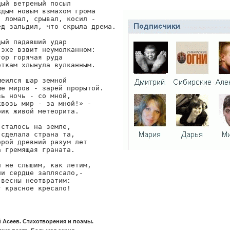
ый ветреный посыл

дым новым взмахом грома

 ломал, срывал, косил -

ед зальдил, что скрыла дрема.

ый падавший удар

эхе взвит неумолканном:

ор горячая руда

ткам хлынула вулканным.

еился шар земной

е миров - зарей прорытой.

ь ночь - со мной,

возь мир - за мной!» -

ик живой метеорита.

сталось на земле,

сделала страна та,

рой древний разум лет

 гремящая граната.

 не слышим, как летим,

и сердце заплясало,-

весны неотвратим:

т красное кресало!
 Асеев. Стихотворения и поэмы.