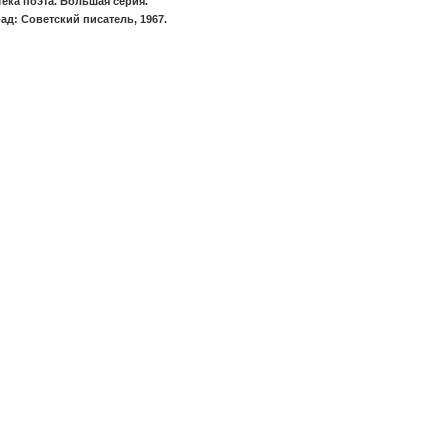
ека поэта. Большая серия.
ад: Советский писатель, 1967.