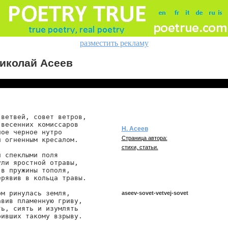
разместить рекламу
иколай Асеев
ветвей, совет ветров,

весенних комиссаров

Н. Асеев
ое черное нутро

Страница автора:
 огненным кресалом.

стихи, статьи.
 спеклыми поля

ли яростной отравы,

в пружины тополя,

рявив в кольца травы.

м ринулась земля,

aseev-sovet-vetvej-sovet
вив пламенную гриву,

ь, сиять и изумлять

ивших такому взрыву.

aseev/sovet-vetvej-sovet