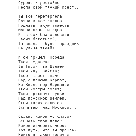
Сурово и достойно

Несла свой тяжкий крест...

Ты все перетерпела,

Познала все сполна.

Поднять такую тяжесть

Могла лишь ты одна!

И, в бой благословляя

Своих богатырей,

Ты знала - будет праздник

На улице твоей!..

И он пришел! Победа

Твоя недалека:

За Тисой, за Дунаем

Твои идут войска;

Твое пылает знамя

Над склонами Карпат,

На Висле под Варшавой

Твои костры горят;

Твои грохочут пушки

Над прусскою землей,

Огни твоих салютов

Всплывают над Москвой...

Скажи, какой же славой

Венчать твои дела?

Какой измерить мерой

Тот путь, что ты прошла?

Никто в таком величье
