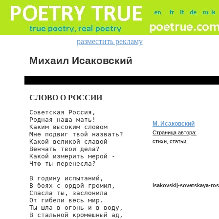
разместить рекламу
Михаил Исаковский
СЛОВО О РОССИИ
Советская Россия,

Родная наша мать!

М. Исаковский
Каким высоким словом

Страница автора:
Мне подвиг твой назвать?

Какой великой славой

стихи, статьи.
Венчать твои дела?

Какой измерить мерой -

Чт
о
 ты перенесла?

В годину испытаний,

В боях с ордой громил,

isakovskij-sovetskaya-ro
Спасла ты, заслонила

От гибели весь мир.

Ты шла в огонь и в воду,

В стальной кромешный ад,

isakovskij/sovetskaya-ross