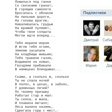
Ложилася под танки

Со связками гранат;

В горящем самолете

Бросалась с облаков

На пыльные дороги,

На головы врагов;

Наваливалась грудью

На вражий пулемет,

Чтобы твои солдаты

Могли идти вперед...

Тебя морили мором

И жгли тебя огнем,

Землею засыпали

На кладбище живьем;

Тебя травили газом,

Вздымали на ножах,

Гвоздями прибивали

В немецких блиндажах...

Скажи, а сколько ж, сколько

Ты не спала ночей

В полях, в цехах, в забоях,

У доменных печей?

По твоему призыву

Работал стар и мал:

Ты сеяла, и жала,

И плавила металл;

Леса валила наземь,

Сдвигала горы с мест,-
