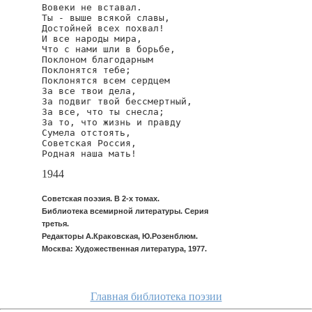
Вовеки не вставал.

Ты - выше всякой славы,

Достойней всех похвал!

И все народы мира,

Что с нами шли в борьбе,

Поклоном благодарным

Поклонятся тебе;

Поклонятся всем сердцем

За все твои дела,

За подвиг твой бессмертный,

За все, что ты снесла;

За то, что жизнь и правду

Сумела отстоять,

Советская Россия,

Родная наша мать!
1944
Советская поэзия. В 2-х томах.
Библиотека всемирной литературы. Серия
третья.
Редакторы А.Краковская, Ю.Розенблюм.
Москва: Художественная литература, 1977.
Главная библиотека поэзии