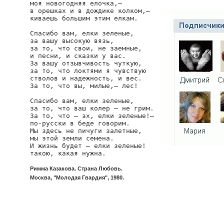
моя новогодняя елочка,—

в орешках и в дождике колком,—

киваешь большим этим елкам.

Спасибо вам, елки зеленые,

за вашу высокую вязь,

за то, что свои, не заемные,

и песни, и сказки у вас.

За вашу отзывчивость чуткую,

за то, что локтями я чувствую

стволов и надежность, и вес.

За то, что вы, милые,— лес!

Спасибо вам, елки зеленые,

за то, что ваш колер — не грим.

За то, что — эх, елки зеленые!—

по-русски в беде говорим.

Мы здесь не пичуги залетные,

мы этой земли семена.

И жизнь будет — елки зеленые!

такою, какая нужна.
Римма Казакова. Страна Любовь.
Москва, "Молодая Гвардия", 1980.