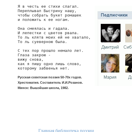
Я в честь ее стихи слагал.

Переплывал Быстрину нашу,

чтобы собрать букет ромашек

и положить к ее ногам.

Она смеялась и гадала.

И лепестки с цветов рвала.

То ль клятв моих ей не хватало,

То ль суеверною была.

С тех пор прошло немало лет.

Глаза закрою -

вижу снова,

как я пишу одно лишь слово,

которому забвенья нет.
Русская советская поэзия 50-70х годов.
Хрестоматия. Составитель И.И.Розанов.
Минск: Вышэйшая школа, 1982.
Главная библиотека поэзии