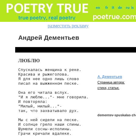
разместить рекламу
Андрей Дементьев
ЛЮБЛЮ
Спускалась женщина к реке.

Красива и рыжеголова.

А. Дементьев
Я для нее одно лишь слово

Страница автора:
писал на выжженном песке.

стихи, статьи.
Она его читала вслух.

"И я люблю..."- мне говорила.

И повторяла:

"Милый, милый..."-

так, что захватывало дух.

dementev-spuskalas-zh
Мы с ней сидели на песке.

И солнце грело наши спины.

Шумели сосны-исполины.

Грачи кричали вдалеке.

dementev/spuskalas-zhen