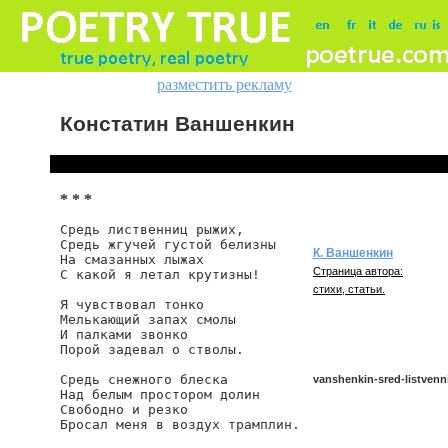
разместить рекламу
Констатин Ваншенкин
* * *
Средь лиственниц рыжих,

Средь жгучей густой белизны

К. Ваншенкин
На смазанных лыжах

Страница автора:
С какой я летал крутизны!

стихи, статьи.
Я чувствовал тонко

Мелькающий запах смолы

И палками звонко

Порой задевал о стволы.

Средь снежного блеска

vanshenkin-sred-listvenn
Над белым простором долин

Свободно и резко

Бросал меня в воздух трамплин.

vanshenkin/sred-listvennic-