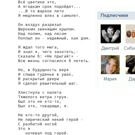
Всё цветики это,

А ягодкам срок подойдет...

...В то жаркое лето

Я медленно влез в самолет.

Он воздух разрезал

Широким звенящим крылом.

Над полем, над лесом

Поплыл он - надежный, как дом.

Я ждал того мига,

И знал я, чего захотеть,-

Сказали б: «Не прыгай!» -

Всю жизнь согласился б лететь.

Но, в будущность веря

И слыша гуденье в ушах,

В раскрытые двери

Я сделал решительный шаг.

Хлестнула с налета

Тяжелого ветра струя.

Был это не кто-то,

Был это, товарищи, я.

Не кто-то другой,

Не лирический некий герой -

С разбитой ногой

Это я

   ночевал под горой.
