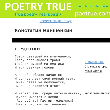
разместить рекламу
Констатин Ваншенкин
СТУДЕНТКИ
Среди цветущей мать-и-мачехи,

Среди пробившейся травы

К. Ваншенкин
Учебник высшей математики

Страница автора:
И три девичьи головы.

стихи, статьи.
А в небе облако качается,

И солнце льет свой ровный свет.

Никак ответ не получается,

Никак не сходится ответ.

И кто-то там, средь мать-и-мачехи,

vanshenkin-sredi-c
Приподнимается с земли:

-Ау, ребята! Где вы, мальчики?

Пришли бы, что ли, помогли...
vanshenkin/sredi-cv